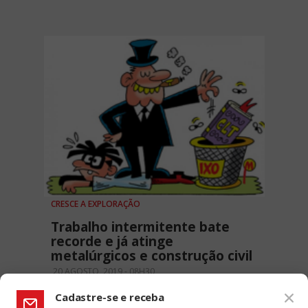
CRESCE A EXPLORAÇÃO
Trabalho intermitente bate
recorde e já atinge
metalúrgicos e construção civil
20 AGOSTO, 2019 - 08H30
Cadastre-se e receba