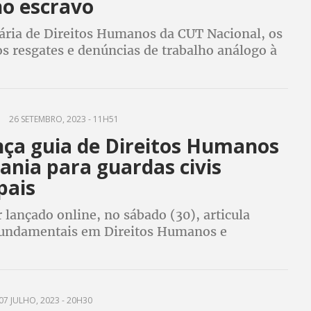
ho escravo
tária de Direitos Humanos da CUT Nacional, os
s resgates e denúncias de trabalho análogo à
 são resultados da permissividade da reforma
a
26 SETEMBRO, 2023 - 11H51
nça guia de Direitos Humanos
ania para guardas civis
pais
r lançado online, no sábado (30), articula
fundamentais em Direitos Humanos e
com a análise dos autores José Burato e
zetto, que defendem uma segurança
a
07 JULHO, 2023 - 20H30