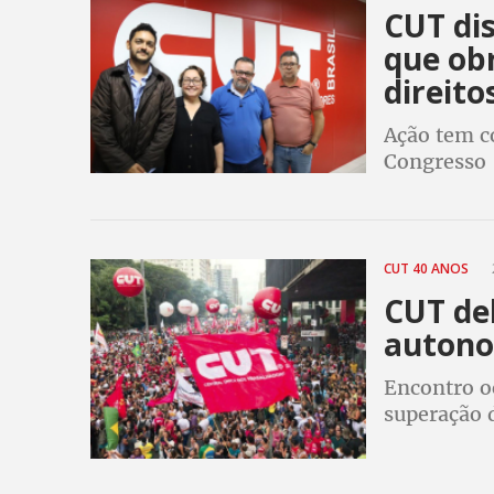
CUT di
que ob
direit
Ação tem c
Congresso
CUT 40 ANOS
CUT de
autonom
Encontro oc
superação d
trabalhado