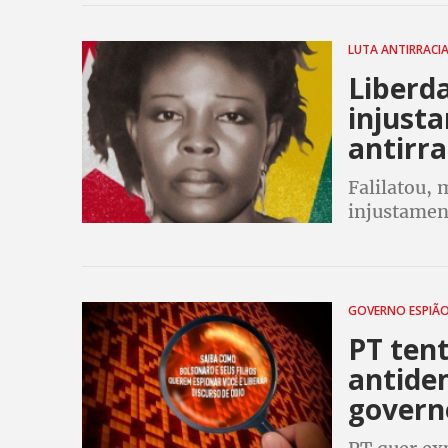
LUTA ANTIRRACI
Liberd
injusta
antirra
Falilatou, 
injustamen
Entidades 
criminaliz
GOVERNO ESPIÃ
PT tent
antide
govern