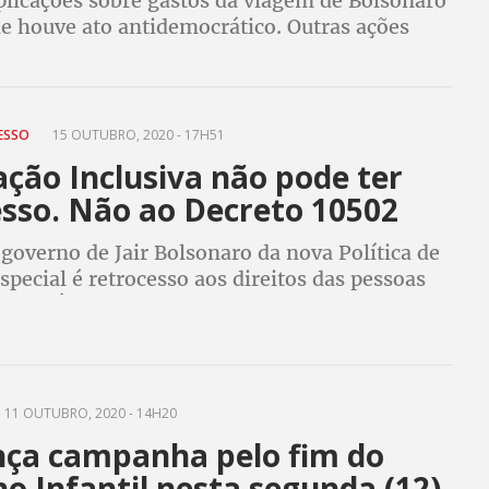
plicações sobre gastos da viagem de Bolsonaro
de houve ato antidemocrático. Outras ações
edir compra de aparelho espião e decreto que
seminação de fake news
CESSO
15 OUTUBRO, 2020 - 17H51
ção Inclusiva não pode ter
esso. Não ao Decreto 10502
governo de Jair Bolsonaro da nova Política de
pecial é retrocesso aos direitos das pessoas
ncia. É preciso rejeitá-lo, diz CUT
11 OUTUBRO, 2020 - 14H20
nça campanha pelo fim do
o Infantil nesta segunda (12)