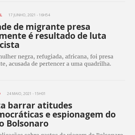
AL
17 JUNHO, 2021 - 16H54
ade de migrante presa
mente é resultado de luta
cista
mulher negra, refugiada, africana, foi presa
te, acusada de pertencer a uma quadrilha.
acusam Estado brasileiro de promover
ação étnico-racial da migração e da pobreza
O
24 MAIO, 2021 - 15H01
a barrar atitudes
mocráticas e espionagem do
o Bolsonaro