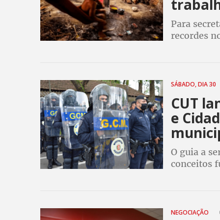
trabal
Para secre
recordes no
escravidão
Trabalhist
SÁBADO, DIA 30
CUT la
e Cidad
munici
O guia a se
conceitos 
Cidadania, 
Marcelo Bu
humanizad
NEGOCIAÇÃO