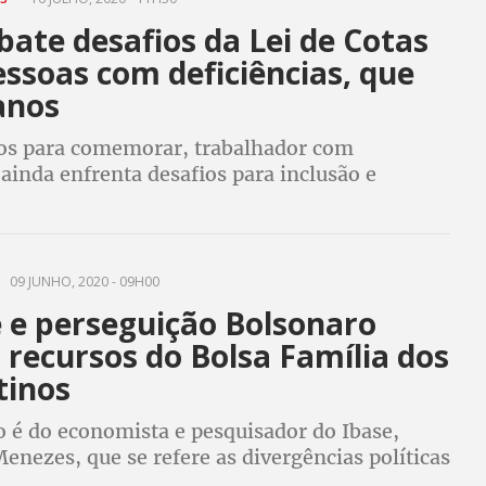
ate desafios da Lei de Cotas
ssoas com deficiências, que
anos
s para comemorar, trabalhador com
 ainda enfrenta desafios para inclusão e
a no mundo do trabalho. CUT fará semana de
ine sobre o tema entre os dias 20 e 24 de julho
09 JUNHO, 2020 - 09H00
e e perseguição Bolsonaro
 recursos do Bolsa Família dos
tinos
o é do economista e pesquisador do Ibase,
enezes, que se refere as divergências políticas
ro com os governadores da região e a pouca