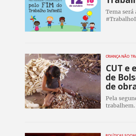
Tema será 
#TrabalhoI
durante ca
Internacion
CRIANÇA NÃO T
CUT e 
de Bol
de obra
Pela segun
trabalhem. 
Constituiçã
escravo inf
POLÍTICAS SOCIA