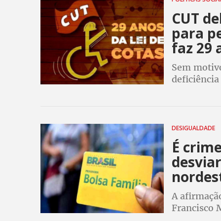
CUT deb
para pe
faz 29 
Sem motivo
deficiência
permanênci
debates onl
DESIGUALDADE
É crim
desviar
nordes
A afirmaçã
Francisco M
de Bolsona