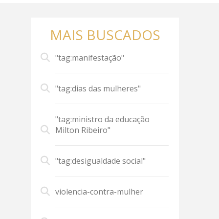
MAIS BUSCADOS
"tag:manifestação"
"tag:dias das mulheres"
"tag:ministro da educação
Milton Ribeiro"
"tag:desigualdade social"
violencia-contra-mulher