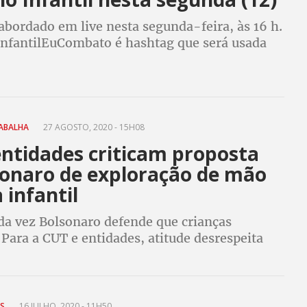
abordado em live nesta segunda-feira, às 16 h.
nfantilEuCombato é hashtag que será usada
mpanha que irá até junho de 2021, ano
al de Eliminação do Trabalho Infantil
RABALHA
27 AGOSTO, 2020 - 15H08
entidades criticam proposta
sonaro de exploração de mão
 infantil
da vez Bolsonaro defende que crianças
Para a CUT e entidades, atitude desrespeita
o e não leva em consideração o trabalho
antil, a saúde e a evasão escolar
IS
16 JULHO, 2020 - 11H50