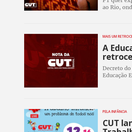
PT quer ex
ao Rio, on
querem imp
libera dis
MAIS UM RETRO
A Educa
retroc
Decreto do 
Educação Es
com deficiê
PELA INFÂNCIA
CUT la
Trabalh