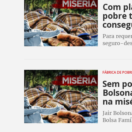
Com pl
pobre t
consegu
Para reque
seguro-des
celular. Nã
direitos e
FÁBRICA DE POB
Sem pol
Bolsona
na mis
Jair Bolson
Bolsa Famíl
BPC. Para a