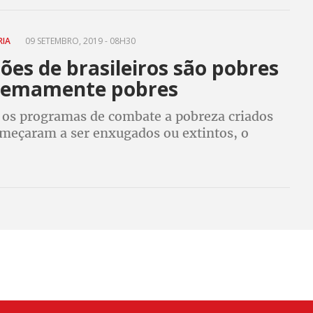
u uma fábrica de fazer pobre
RIA
09 SETEMBRO, 2019 - 08H30
ões de brasileiros são pobres
remamente pobres
 os programas de combate a pobreza criados
omeçaram a ser enxugados ou extintos, o
pessoas pobres subiu de 52,8 milhões para
 milhões