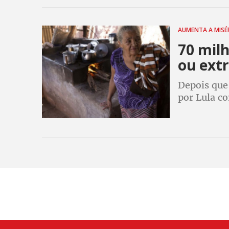
o país viro
AUMENTA A MISÉ
70 milh
ou ext
Depois que
por Lula c
número de 
mais de 54