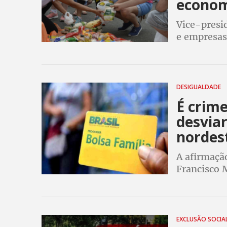
econom
Vice-presi
e empresas
R$ 600. Par
apenas R$ 
DESIGUALDADE
É crim
desviar
nordes
A afirmaçã
Francisco M
de Bolsona
votação qu
EXCLUSÃO SOCIA