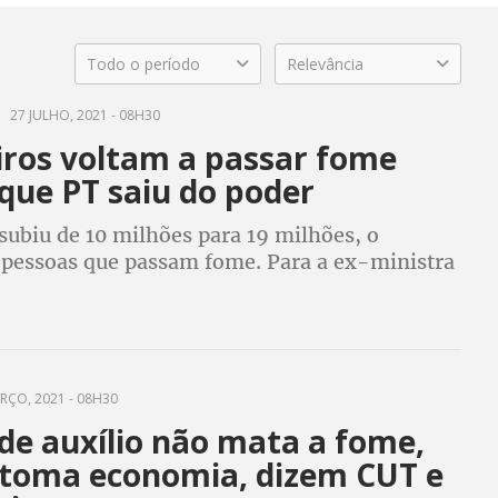
Todo o período
Relevância
27 JULHO, 2021 - 08H30
iros voltam a passar fome
que PT saiu do poder
subiu de 10 milhões para 19 milhões, o
pessoas que passam fome. Para a ex-ministra
 à Fome e o ex-presidente do Conselho de
Alimentar, pandemia só ressaltou o problema
RÇO, 2021 - 08H30
de auxílio não mata a fome,
toma economia, dizem CUT e