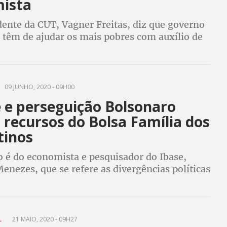
ista
dente da CUT, Vagner Freitas, diz que governo
 têm de ajudar os mais pobres com auxílio de
a especialista em política pública, pagar
150 é irresponsabilidade do governo
09 JUNHO, 2020 - 09H00
e e perseguição Bolsonaro
 recursos do Bolsa Família dos
tinos
o é do economista e pesquisador do Ibase,
enezes, que se refere as divergências políticas
ro com os governadores da região e a pouca
e teve na região em 2018
L
21 MAIO, 2020 - 09H27