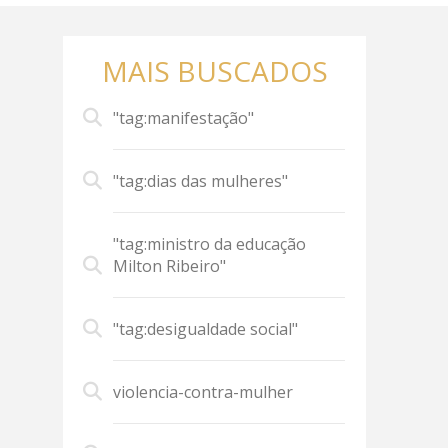
MAIS BUSCADOS
"tag:manifestação"
"tag:dias das mulheres"
"tag:ministro da educação
Milton Ribeiro"
"tag:desigualdade social"
violencia-contra-mulher