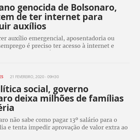
ano genocida de Bolsonaro,
em de ter internet para
ir auxílios
rer auxílio emergencial, aposentadoria ou
emprego é preciso ter acesso à internet e
o é modernidade. É estratégia para não pagar
 promover genocídio dos mais pobres
RES
21 FEVEREIRO, 2020 - 09H30
ítica social, governo
ro deixa milhões de famílias
éria
aro não sabe como pagar 13º salário para o
ia e tenta impedir aprovação de valor extra ao
nalista, falta de política social demonstra que