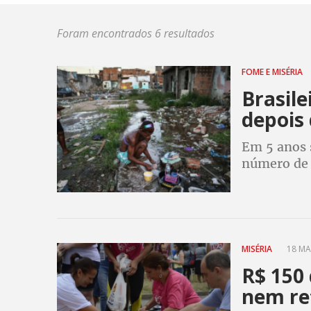
Foram encontrados 6 resultados
FOME E MISÉRIA
Brasile
depois 
Em 5 anos 
número de 
de Combate
Segurança 
MISÉRIA
18 MA
R$ 150 
nem re