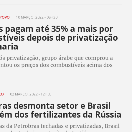
rupo de Minas e Energia
 POVO
10 MARÇO, 2022 - 08H30
s pagam até 35% a mais por
íveis depois de privatização
naria
pós privatização, grupo árabe que comprou a
tou os preços dos combustíveis acima dos
pela Petrobras. Petroleiros alertaram que a
pagaria pelo prejuízo da venda
EÇO
02 MARÇO, 2022 - 12H05
ras desmonta setor e Brasil
fém dos fertilizantes da Rússia
s da Petrobras fechadas e privatizadas, Brasil