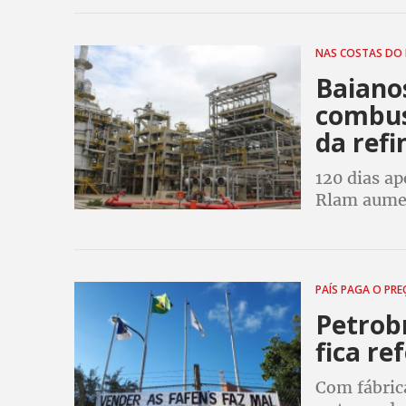
estão no g
NAS COSTAS DO
Baiano
combust
da refi
120 dias a
Rlam aumen
praticados 
população 
PAÍS PAGA O PR
Petrob
fica re
Com fábrica