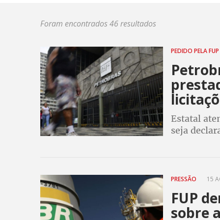
Foram encontrados 46 resultados
PEDIDO PELA FU
Petrob
presta
licitaç
Estatal at
seja declar
de saúde e 
e seus dep
PRESSÃO
15 A
FUP de
sobre 