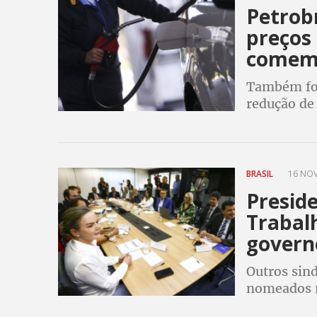
Petrobr
preços 
comem
Também foi
redução de 
cozinha te
BRASIL
16 NOV
Presid
Trabalh
govern
Outros sin
nomeados ne
coordenado