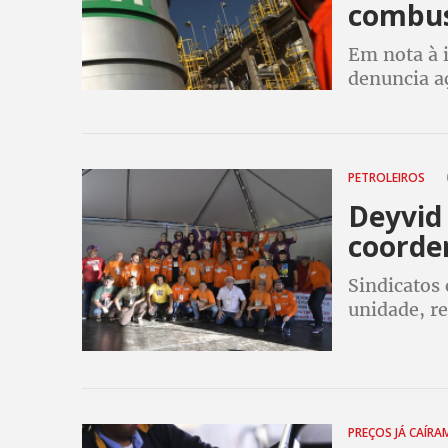
combus
Em nota à 
denuncia aç
importador
da Petrobr
PETROLEIROS
Deyvid 
coorde
Sindicatos
unidade, re
gênero
PREÇOS JÁ CAÍR