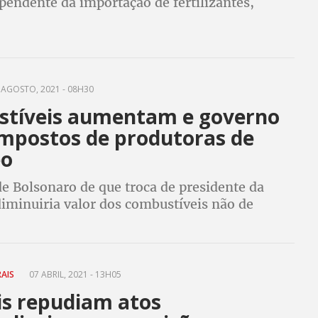
pendente da importação de fertilizantes,
s na produção de alimentos
 AGOSTO, 2021 - 08H30
tíveis aumentam e governo
impostos de produtoras de
eo
e Bolsonaro de que troca de presidente da
diminuiria valor dos combustíveis não de
e preços nos postos têm altas consecutivas,
governo reduzindo impostos de produtoras
RAIS
07 ABRIL, 2021 - 13H05
is repudiam atos