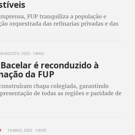
tíveis
imprensa, FUP tranquiliza a população e
ão orquestrada das refinarias privadas e das
as de combustíveis para influenciar nos preços
as
04 AGOSTO, 2023 - 16H52
Bacelar é reconduzido à
nação da FUP
 construíram chapa colegiada, garantindo
presentação de todas as regiões e paridade de
AM
16 MAIO, 2023 - 10H35