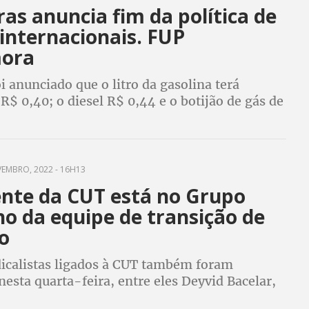
as anuncia fim da política de
internacionais. FUP
ora
 anunciado que o litro da gasolina terá
R$ 0,40; o diesel R$ 0,44 e o botijão de gás de
rá preço médio de R$ 99,87
EMBRO, 2022 - 16H13
ente da CUT está no Grupo
o da equipe de transição de
o
dicalistas ligados à CUT também foram
sta quarta-feira, entre eles Deyvid Bacelar,
r-geral da FUP e Ikaro Chaves, do CNE, que