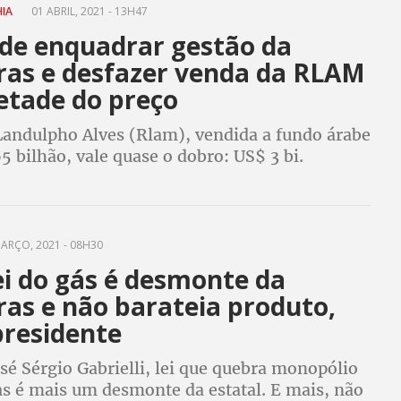
HIA
01 ABRIL, 2021 - 13H47
de enquadrar gestão da
ras e desfazer venda da RLAM
etade do preço
Landulpho Alves (Rlam), vendida a fundo árabe
5 bilhão, vale quase o dobro: US$ 3 bi.
e Contas da União (TCU) dará parecer em cinco
e Sindipetro-BA denunciaram negócio
ARÇO, 2021 - 08H30
ei do gás é desmonte da
ras e não barateia produto,
presidente
é Sérgio Gabrielli, lei que quebra monopólio
as é mais um desmonte da estatal. E mais, não