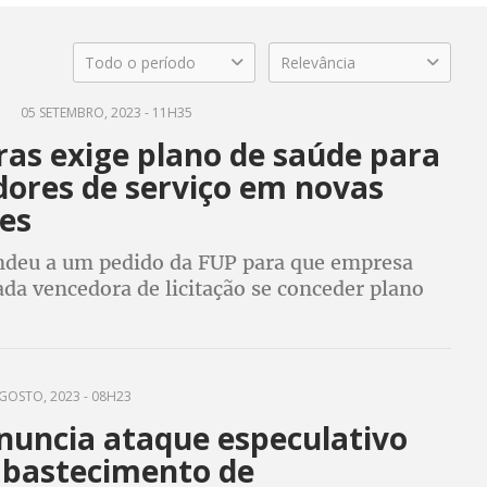
Todo o período
Relevância
P
05 SETEMBRO, 2023 - 11H35
ras exige plano de saúde para
dores de serviço em novas
ões
endeu a um pedido da FUP para que empresa
ada vencedora de licitação se conceder plano
odontológico para trabalhadores terceirizados
endentes
GOSTO, 2023 - 08H23
nuncia ataque especulativo
abastecimento de