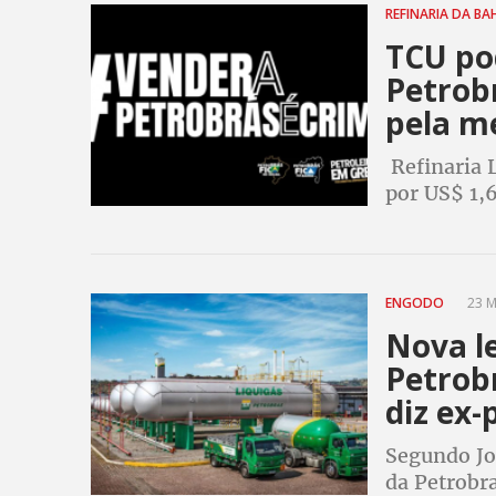
REFINARIA DA BA
TCU po
Petrob
pela m
Refinaria 
por US$ 1,6
Tribunal d
dias. FUP 
ENGODO
23 M
Nova l
Petrob
diz ex-
Segundo Jos
da Petrobr