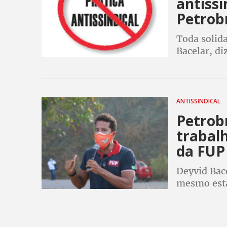
antissi
Petrob
Toda solid
Bacelar, di
meio de no
ANTISSINDICAL
Petrob
trabal
da FUP
Deyvid Bace
mesmo esta
sindical