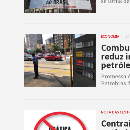
se torna de
necessário
ECONOMIA
04
Combus
reduz 
petról
Promessa d
Petrobras 
concretiza 
mesmo com 
NOTA DAS CENT
Centra