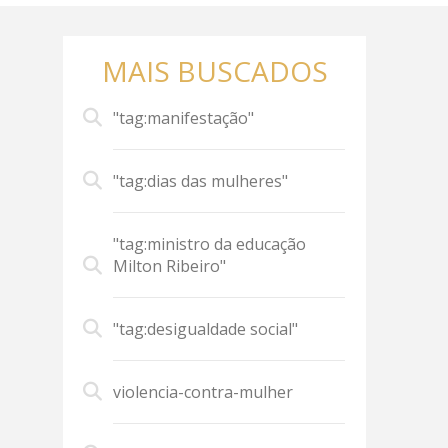
MAIS BUSCADOS
"tag:manifestação"
"tag:dias das mulheres"
"tag:ministro da educação
Milton Ribeiro"
"tag:desigualdade social"
violencia-contra-mulher