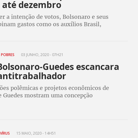
 até dezembro
er a intenção de votos, Bolsonaro e seus
binam gastos como os auxílios Brasil,
ro e vale gás. Benefícios são considerados
s por terminarem 2 meses após a eleição
 POBRES
03 JUNHO, 2020 - 07H21
Bolsonaro-Guedes escancara
antitrabalhador
ções polêmicas e projetos econômicos de
 e Guedes mostram uma concepção
ra e preconceituosa de que pobre é vagabundo,
nomistas
VÍRUS
15 MAIO, 2020 - 14H51