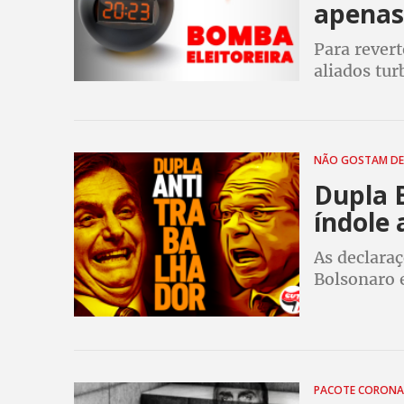
apenas
Para revert
aliados tur
caminhonei
eleitoreiro
NÃO GOSTAM DE
Dupla 
índole 
As declara
Bolsonaro
conservado
dizem eco
PACOTE CORONA