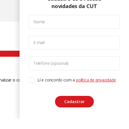
novidades da CUT
Nome
E-mail
Telefone (opcional)
nalizar o conteúdo. Para saber mais
Lí e concordo com a
política de privacidade
ase
Cadastrar
CTRL+F2