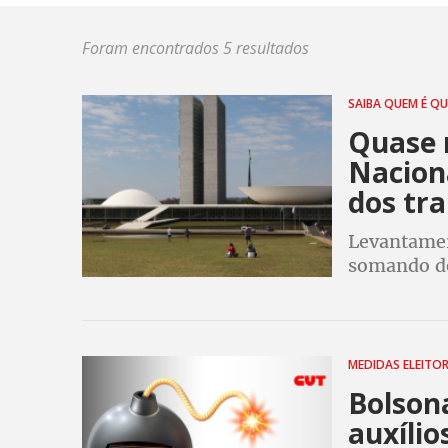
Foram encontrados 5 resultados
SAIBA QUEM É Q
Quase 
Naciona
dos tr
Levantamen
somando de
que benefi
presidenci
MEDIDAS ELEITO
Bolson
auxílio