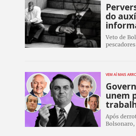
Perver
do auxí
inform
Veto de Bol
pescadores
mais de um
especial no
VEM AÍ MAIS AR
Govern
unem pa
trabal
Após derro
Bolsonaro,
Congresso 