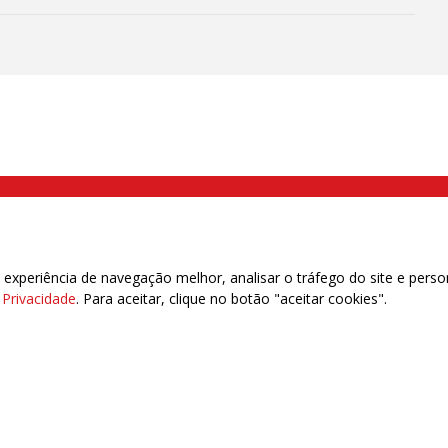
 para uma nova e dura minirreforma
a
000 Brás, São Paulo/SP | Telefone (11) 2108 9200 - Fax (11) 2108 9310
xperiência de navegação melhor, analisar o tráfego do site e perso
e Privacidade
. Para aceitar, clique no botão "aceitar cookies".
das | 7.933.029 - Trabalhadores(as) Associados | 25.831.443 - Trabalhadores(as) na B