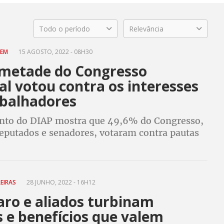
Todo o período
Relevância
UEM
15 AGOSTO, 2022 - 08H30
metade do Congresso
l votou contra os interesses
abalhadores
to do DIAP mostra que 49,6% do Congresso,
putados e senadores, votaram contra pautas
ciavam os trabalhadores. Veja como votaram os
áveis
REIRAS
28 JUNHO, 2022 - 16H12
aro e aliados turbinam
s e benefícios que valem