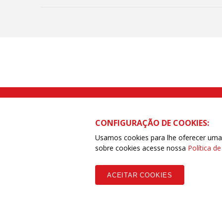
tramitação
Trabalhist
Rua Caetano Pinto nº 575 CEP 03041-
CONFIGURAÇÃO DE COOKIES:
Usamos cookies para lhe oferecer uma e
sobre cookies acesse nossa
Política d
Copyleft CUT Central Única dos Trabalhadores 3.960 - Entidades Filia
ACEITAR COOKIES