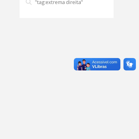
"tag:extrema direita"