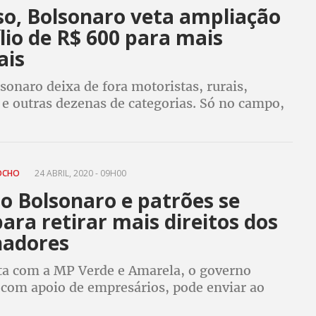
so, Bolsonaro veta ampliação
lio de R$ 600 para mais
ais
sonaro deixa de fora motoristas, rurais,
 e outras dezenas de categorias. Só no campo,
 milhão de agricultores familiares, em
 Nordeste, serão prejudicados, diz Contag
ROCHO
24 ABRIL, 2020 - 09H00
o Bolsonaro e patrões se
ra retirar mais direitos dos
hadores
ta com a MP Verde e Amarela, o governo
 com apoio de empresários, pode enviar ao
novas emendas e mudar as MPs que estão em