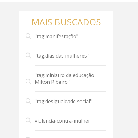
MAIS BUSCADOS
"tag:manifestação"
"tag:dias das mulheres"
"tag:ministro da educação
Milton Ribeiro"
"tag:desigualdade social"
violencia-contra-mulher