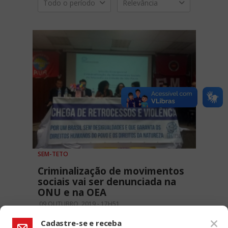
Todo o período
Relevância
SEM-TETO
Criminalização de movimentos
sociais vai ser denunciada na
ONU e na OEA
09 OUTUBRO, 2019 - 17H51
Cadastre-se e receba