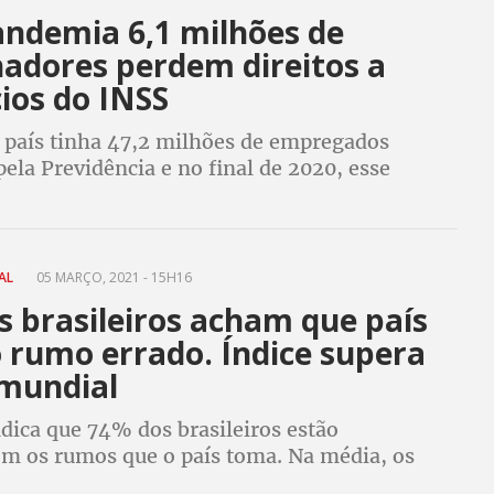
ndemia 6,1 milhões de
hadores perdem direitos a
ios do INSS
 país tinha 47,2 milhões de empregados
ela Previdência e no final de 2020, esse
inuiu para 41,1 milhões - uma queda de 6,1
IAL
05 MARÇO, 2021 - 15H16
s brasileiros acham que país
 rumo errado. Índice supera
mundial
dica que 74% dos brasileiros estão
com os rumos que o país toma. Na média, os
 estão mais insatisfeitos do que os 27 países