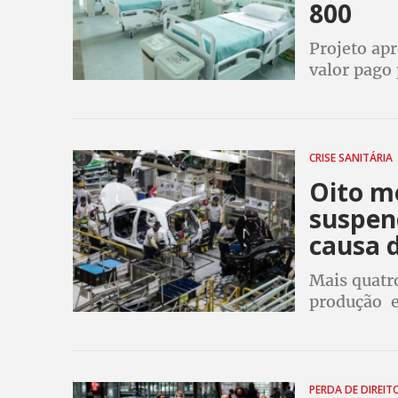
800
Projeto ap
valor pago
de renda de
hospitais. 
CRISE SANITÁRIA
Oito m
suspen
causa 
Mais quatr
produção e
para oito o
causa do a
PERDA DE DIREI