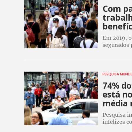
Com pa
trabal
benefíc
Em 2019, o
segurados p
número dim
milhões
PESQUISA MUND
74% do
está no
média 
Pesquisa in
infelizes 
brasileiros