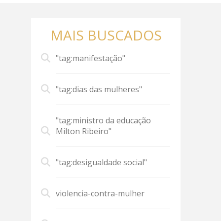
MAIS BUSCADOS
"tag:manifestação"
"tag:dias das mulheres"
"tag:ministro da educação
Milton Ribeiro"
"tag:desigualdade social"
violencia-contra-mulher