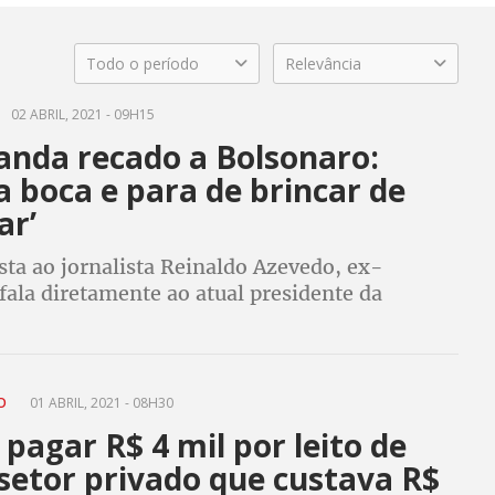
Todo o período
Relevância
02 ABRIL, 2021 - 09H15
anda recado a Bolsonaro:
a boca e para de brincar de
ar’
sta ao jornalista Reinaldo Azevedo, ex-
fala diretamente ao atual presidente da
“Deixa de ser ignorante, para de falar para
”
CO
01 ABRIL, 2021 - 08H30
 pagar R$ 4 mil por leito de
setor privado que custava R$