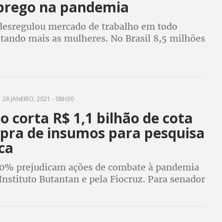
rego na pandemia
esregulou mercado de trabalho em todo
tando mais as mulheres. No Brasil 8,5 milhões
força de trabalho no último trimestre de 2020
ação ao mesmo período de 2019
28 JANEIRO, 2021 - 08H30
 corta R$ 1,1 bilhão de cota
pra de insumos para pesquisa
ica
70% prejudicam ações de combate à pandemia
 Instituto Butantan e pela Fiocruz. Para senador
osta e o sanitarista Pedro Tourinho, só
t de Bolsonaro é solução para o país