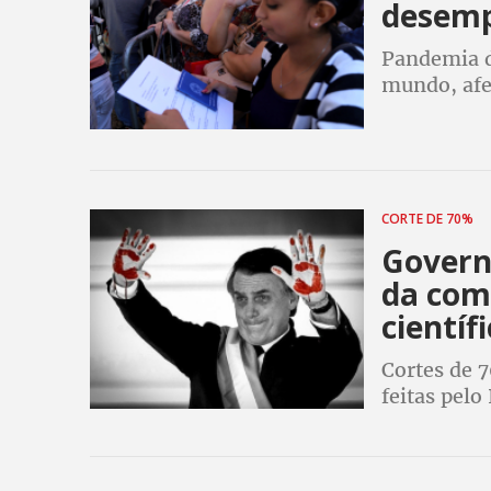
desemp
Pandemia d
mundo, afe
deixaram a 
em compar
CORTE DE 70%
Governo
da com
científ
Cortes de 
feitas pelo
Humberto C
impeachmen