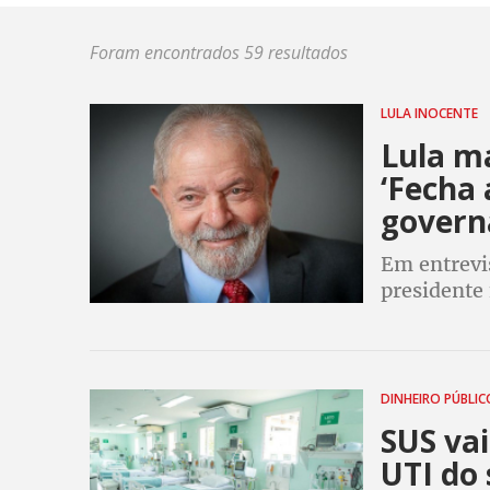
Foram encontrados 59 resultados
LULA INOCENTE
Lula m
‘Fecha 
govern
Em entrevi
presidente 
República: 
milicianos
DINHEIRO PÚBLI
SUS vai
UTI do 