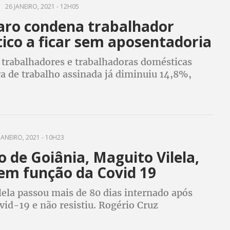
26 JANEIRO, 2021 - 12H05
aro condena trabalhador
ico a ficar sem aposentadoria
trabalhadores e trabalhadoras domésticas
a de trabalho assinada já diminuiu 14,8%,
2,016 milhões em 2015 para 1,756 milhão em
JANEIRO, 2021 - 10H23
o de Goiânia, Maguito Vilela,
em função da Covid 19
lela passou mais de 80 dias internado após
vid-19 e não resistiu. Rogério Cruz
os) vai assumir administração da capital