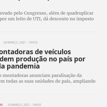
rovado pelo Congresso, além de quadruplicar
 por um leito de UTI, dá desconto no imposto
 R$ 2,5 bilhões para a rede privada de
PT tentou barrar aprovação
26 MARÇO, 2021 - 13H18
ontadoras de veículos
dem produção no país por
da pandemia
o montadoras anunciam paralisação da
m todas as suas unidades do país, ampliando
 total de fábricas com atividades suspensas por
gravamento da pandemia de Covid-19
TOS
16 MARÇO, 2021 - 16H35