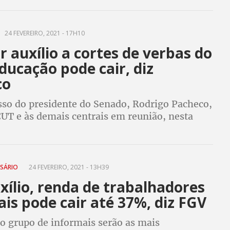
s
24 FEVEREIRO, 2021 - 17H10
r auxílio a cortes de verbas do
ducação pode cair, diz
co
o do presidente do Senado, Rodrigo Pacheco,
 CUT e às demais centrais em reunião, nesta
Brasília. Sindicatos e secretários de saúde e
ediram rejeição à PEC Emergencial
SSÁRIO
24 FEVEREIRO, 2021 - 13H39
ílio, renda de trabalhadores
is pode cair até 37%, diz FGV
o grupo de informais serão as mais