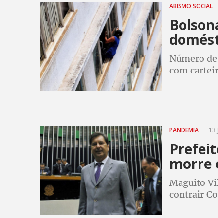
ABISMO SOCIAL
Bolson
domést
Número de 
com carteir
caindo de 
2019
PANDEMIA
13 
Prefeit
morre 
Maguito Vi
contrair Co
(Republican
goiana