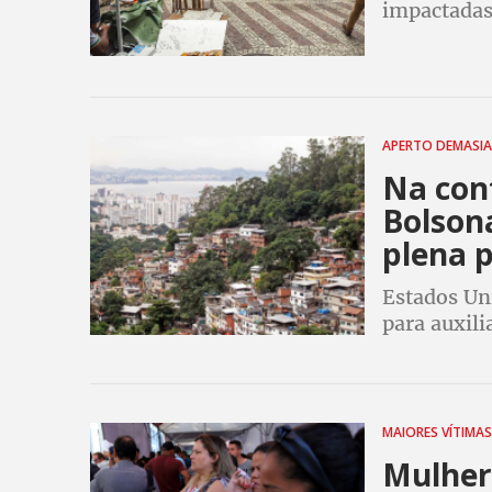
impactadas
com perda 
perderiam
APERTO DEMASI
Na con
Bolson
plena 
Estados Un
para auxili
governo Bo
a recuper
MAIORES VÍTIMA
Mulher