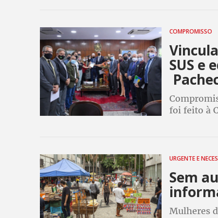
pesquisado
COMPROMISSO
Vincula
SUS e e
Pache
Compromiss
foi feito à
quarta, em 
educação p
URGENTE E NECE
Sem aux
informa
Mulheres d