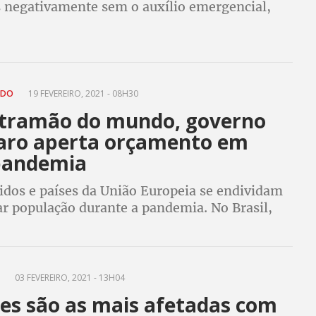
 negativamente sem o auxílio emergencial,
de 37% da renda. Os homens do mesmo grupo
 30%
ADO
19 FEVEREIRO, 2021 - 08H30
tramão do mundo, governo
aro aperta orçamento em
pandemia
idos e países da União Europeia se endividam
ar população durante a pandemia. No Brasil,
lsonaro manda apertar orçamento, retardando
ação econômica
S
03 FEVEREIRO, 2021 - 13H04
es são as mais afetadas com