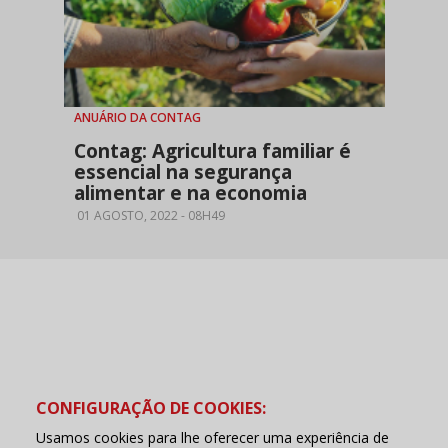
ANUÁRIO DA CONTAG
Contag: Agricultura familiar é
essencial na segurança
alimentar e na economia
01 AGOSTO, 2022 - 08H49
Cadastre-se e receba
novidades da CUT
Nome
CONFIGURAÇÃO DE COOKIES:
E-mail
Usamos cookies para lhe oferecer uma experiência de