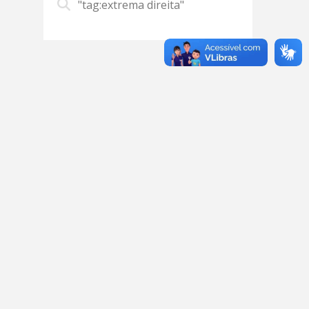
"tag:extrema direita"