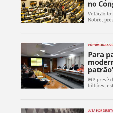
no Con
Votação foi
Nobre, pre
continuará
#MP905ÉBOLSA
Para p
moderni
patrão
MP prevê d
bilhões, es
contratar t
LUTA POR DIREI