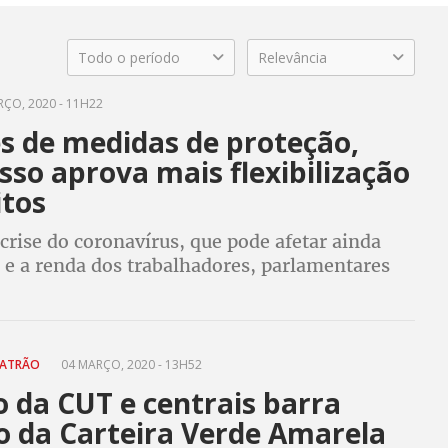
Todo o período
Relevância
ÇO, 2020 - 11H22
és de medidas de proteção,
so aprova mais flexibilização
itos
rise do coronavírus, que pode afetar ainda
 e a renda dos trabalhadores, parlamentares
 905 que retira mais direitos e cria um
ara desempregados
PATRÃO
04 MARÇO, 2020 - 13H52
 da CUT e centrais barra
o da Carteira Verde Amarela