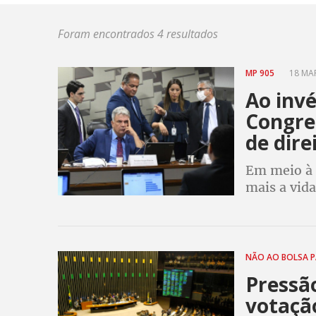
Foram encontrados 4 resultados
MP 905
18 MAR
Ao inv
Congres
de dire
Em meio à c
mais a vida
aprovam MP
imposto p
NÃO AO BOLSA 
Pressão
votaçã