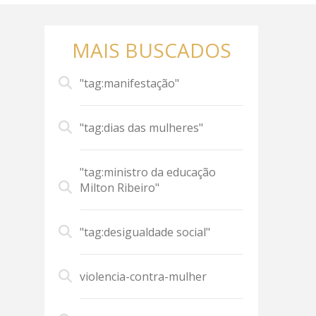
MAIS BUSCADOS
"tag:manifestação"
"tag:dias das mulheres"
"tag:ministro da educação
Milton Ribeiro"
"tag:desigualdade social"
violencia-contra-mulher