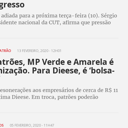
gresso
 adiada para a próxima terça-feira (10). Sérgio
sidente nacional da CUT, afirma que pressão
 e promete lotar o Senado no dia da votação
PATRÃO
13 FEVEREIRO, 2020 - 12H01
atrões, MP Verde e Amarela é
zação. Para Dieese, é ‘bolsa-
’
esonerações aos empresários de cerca de R$ 11
tima Dieese. Em troca, patrões poderão
rabalhadores sem direitos, com salários baixos
TOS
05 FEVEREIRO, 2020 - 11H47