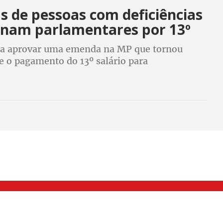
s de pessoas com deficiências
onam parlamentares por 13º
ara aprovar uma emenda na MP que tornou
 o pagamento do 13º salário para
ios do Programa Bolsa Família. Eles querem
fício seja ampliado para os que recebem o BPC
000 Brás, São Paulo/SP | Telefone (11) 2108 9200 - Fax (11) 2108 9310