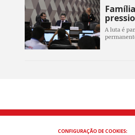
Família
pressi
A luta é p
permanente
beneficiár
que o bene
Rua Caetano Pinto nº 575 CEP 03041-
CONFIGURAÇÃO DE COOKIES: