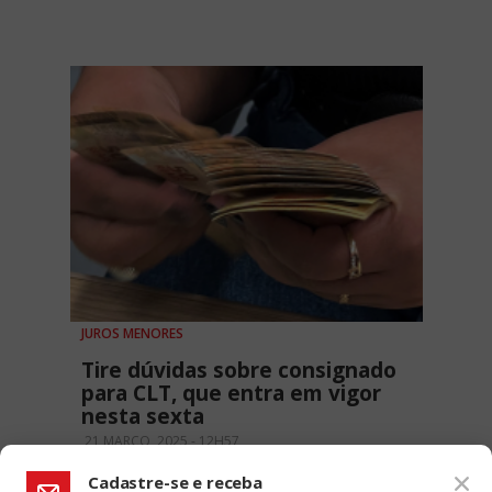
JUROS MENORES
Tire dúvidas sobre consignado
para CLT, que entra em vigor
nesta sexta
21 MARÇO, 2025 - 12H57
Cadastre-se e receba