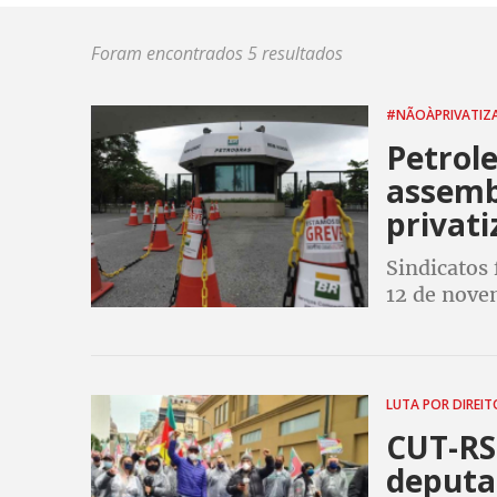
Foram encontrados 5 resultados
#NÃOÀPRIVATIZ
Petrol
assembl
privat
Sindicatos 
12 de nove
entrega das
controle d
LUTA POR DIREI
CUT-RS
deputa