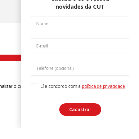
novidades da CUT
Nome
E-mail
Telefone (opcional)
nalizar o conteúdo. Para saber mais
Lí e concordo com a
política de privacidade
ase
Cadastrar
CTRL+F2