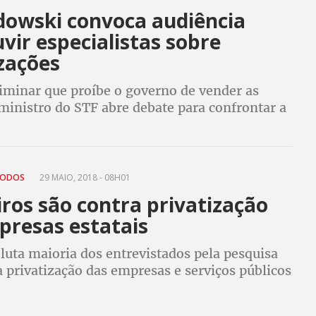
owski convoca audiência
vir especialistas sobre
zações
liminar que proíbe o governo de vender as
ministro do STF abre debate para confrontar a
patrimônio público aos interesses
s e a defesa do interesse público
TODOS
29 MAIO, 2018 - 08H01
iros são contra privatização
presas estatais
luta maioria dos entrevistados pela pesquisa
 privatização das empresas e serviços públicos
a empresários, investidores e os ricos