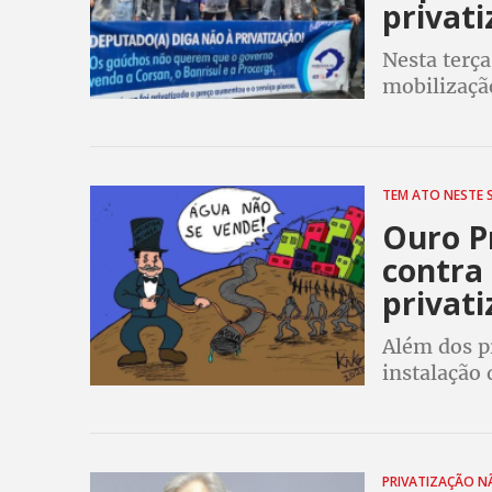
privat
Nesta terça
mobilizaçã
Alegre
TEM ATO NESTE
Ouro Pr
contra
privat
Além dos p
instalação 
Câmara ins
PRIVATIZAÇÃO 