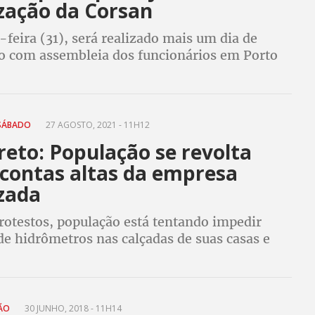
ização da Corsan
-feira (31), será realizado mais um dia de
o com assembleia dos funcionários em Porto
 SÁBADO
27 AGOSTO, 2021 - 11H12
eto: População se revolta
 contas altas da empresa
izada
rotestos, população está tentando impedir
de hidrômetros nas calçadas de suas casas e
talou CPI para investigar concessão
NÃO
30 JUNHO, 2018 - 11H14