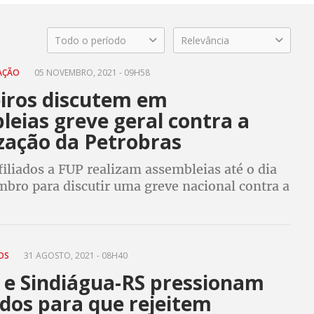
Todo o período
Relevância
AÇÃO
05 NOVEMBRO, 2021 - 09H58
eiros discutem em
eias greve geral contra a
ização da Petrobras
filiados a FUP realizam assembleias até o dia
mbro para discutir uma greve nacional contra a
 ações da Petrobras, que ainda estão sob
o estado, ao mercado financeiro
TOS
31 AGOSTO, 2021 - 08H40
 e Sindiágua-RS pressionam
dos para que rejeitem