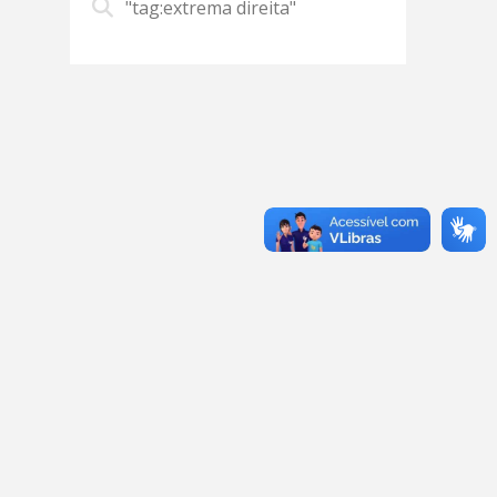
"tag:extrema direita"