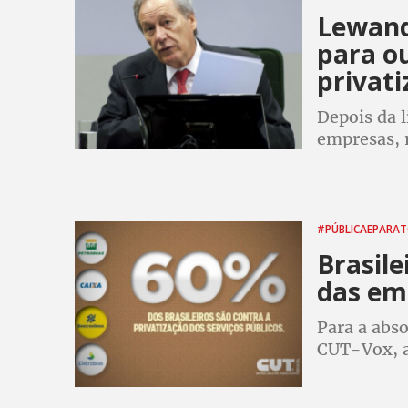
Lewand
para ou
privati
Depois da 
empresas, 
entrega do 
corporativo
#PÚBLICAEPARA
Brasile
das em
Para a abso
CUT-Vox, a
só benefici