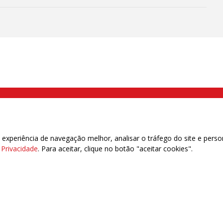
000 Brás, São Paulo/SP | Telefone (11) 2108 9200 - Fax (11) 2108 9310
xperiência de navegação melhor, analisar o tráfego do site e perso
e Privacidade
. Para aceitar, clique no botão "aceitar cookies".
das | 7.933.029 - Trabalhadores(as) Associados | 25.831.443 - Trabalhadores(as) na B