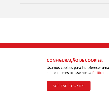
Rua Caetano Pinto nº 575 CEP 03041-
CONFIGURAÇÃO DE COOKIES:
Usamos cookies para lhe oferecer uma e
sobre cookies acesse nossa
Política d
Copyleft CUT Central Única dos Trabalhadores 3.960 - Entidades Filia
ACEITAR COOKIES