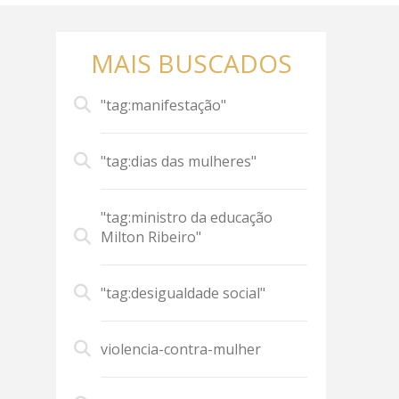
MAIS BUSCADOS
"tag:manifestação"
"tag:dias das mulheres"
"tag:ministro da educação
Milton Ribeiro"
"tag:desigualdade social"
violencia-contra-mulher