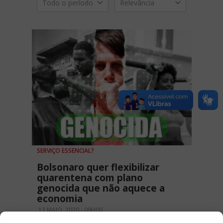
Todo o período
Relevância
SERVIÇO ESSENCIAL?
Bolsonaro quer flexibilizar
quarentena com plano
genocida que não aquece a
economia
13 MAIO, 2020 - 09H00