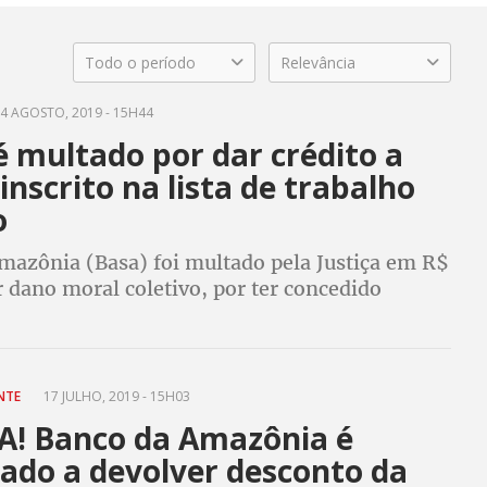
Todo o período
Relevância
4 AGOSTO, 2019 - 15H44
 multado por dar crédito a
 inscrito na lista de trabalho
o
mazônia (Basa) foi multado pela Justiça em R$
 dano moral coletivo, por ter concedido
m cliente inscrito na “lista suja” do trabalho
ção foi movida pelo MPT do Maranhão
ANTE
17 JULHO, 2019 - 15H03
A! Banco da Amazônia é
ado a devolver desconto da