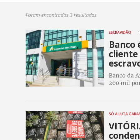
Foram encontrados 3 resultados
ESCRAVIDÃO
1
Banco é
cliente
escrav
Banco da A
200 mil por
crédito a u
escravo. A
SÓ A LUTA GAR
VITÓRI
conden