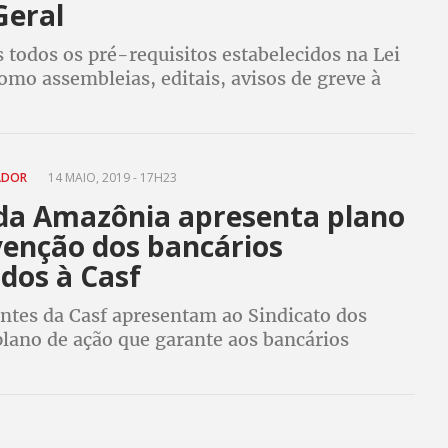
Geral
todos os pré-requisitos estabelecidos na Lei
omo assembleias, editais, avisos de greve à
em geral e aos bancos. Tínhamos certeza da
sse Gilmar Santos
ADOR
14 MAIO, 2019 - 17H23
da Amazônia apresenta plano
venção dos bancários
dos à Casf
ntes da Casf apresentam ao Sindicato dos
plano de ação que garante aos bancários
 o atendimento de urgência e emergência
, além de um plano de prevenção à saúde