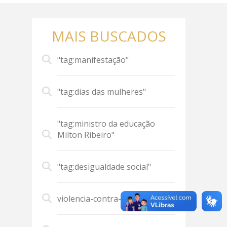
MAIS BUSCADOS
"tag:manifestação"
"tag:dias das mulheres"
"tag:ministro da educação
Milton Ribeiro"
"tag:desigualdade social"
violencia-contra-mulher