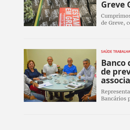
Greve 
Cumprimos 
de Greve, c
população 
vitória, di
SAÚDE TRABALH
Banco 
de pre
associa
Representa
Bancários 
associados
pediátrica