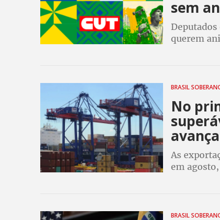
sem ani
Deputados 
querem anis
para 2026. 
direita que
BRASIL SOBERA
No prim
superá
avança
As exporta
em agosto,
passado
BRASIL SOBERA