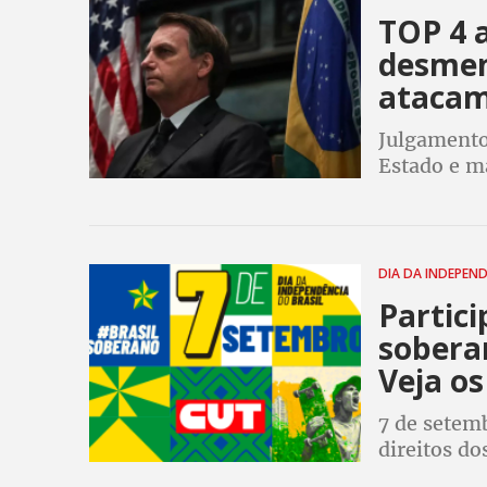
TOP 4 
desmen
atacam
Julgamento
Estado e m
(2), no STF
setembro e
DIA DA INDEPEN
Partic
soberan
Veja os
7 de setemb
direitos do
interferên