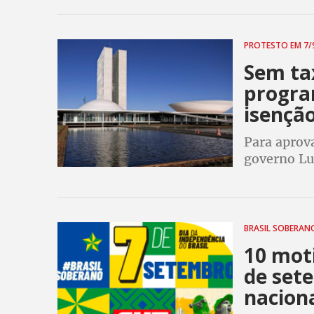
PROTESTO EM 7/
Sem tax
progra
isenção
Para aprova
governo Lul
corte de in
sociais. So
BRASIL SOBERA
10 moti
de set
nacion