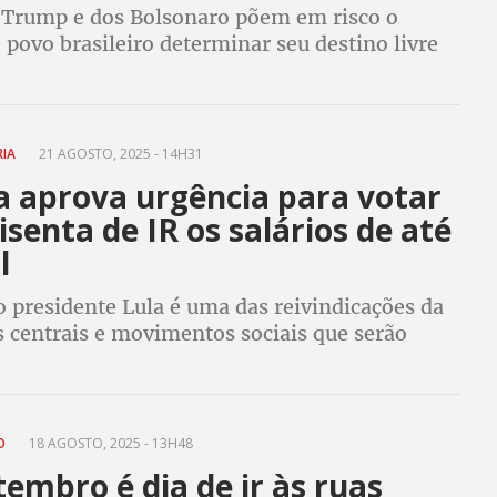
 Trump e dos Bolsonaro põem em risco o
o povo brasileiro determinar seu destino livre
externa, por isso que no Dia da Independência
e ir às ruas defender o nosso país
RIA
21 AGOSTO, 2025 - 14H31
 aprova urgência para votar
isenta de IR os salários de até
l
 presidente Lula é uma das reivindicações da
s centrais e movimentos sociais que serão
ruas no dia 7 de setembro
NO
18 AGOSTO, 2025 - 13H48
tembro é dia de ir às ruas