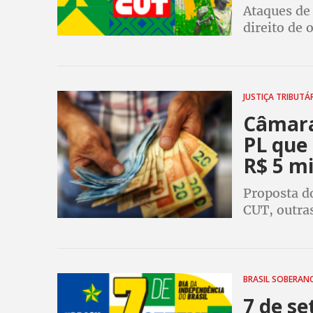
Ataques de
direito de 
de pressão 
é important
JUSTIÇA TRIBUTÁ
Câmara
PL que 
R$ 5 mi
Proposta do
CUT, outra
levadas às 
BRASIL SOBERA
7 de se