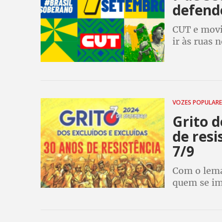
defend
CUT e movi
ir às ruas 
nacional e 
tarifaço de
VOZES POPULAR
Grito d
de res
7/9
Com o lema
quem se im
sindical oc