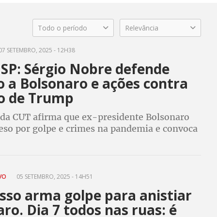
Todo o período
Relevância
07 SETEMBRO, 2025 - 12H38
 SP: Sérgio Nobre defende
o a Bolsonaro e ações contra
ço de Trump
 da CUT afirma que ex-presidente Bolsonaro
reso por golpe e crimes na pandemia e convoca
es para enfrentar golpistas nas eleições de
OVO
05 SETEMBRO, 2025 - 14H51
sso arma golpe para anistiar
ro. Dia 7 todos nas ruas: é