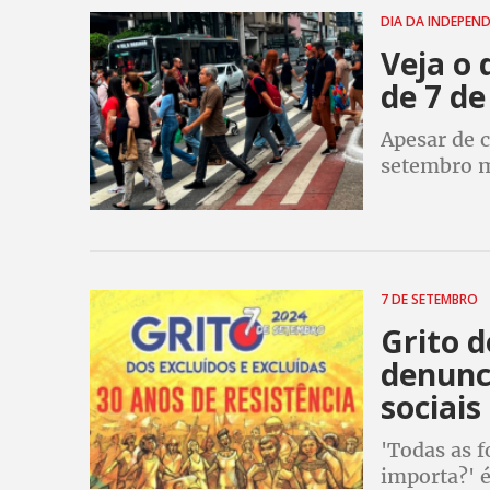
DIA DA INDEPEN
Veja o 
de 7 d
Apesar de c
setembro m
7 DE SETEMBRO
Grito d
denunc
sociais
'Todas as 
importa?' 