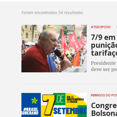
Foram encontrados 54 resultados
#7SDOPOVO
7/9 em
puniçã
tarifa
Presidente
deve ser p
trabalhador
2026
INIMIGOS DO P
Congre
Bolsona