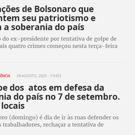
ações de Bolsonaro que
tem seu patriotismo e
 a soberania do país
 do ex-presidente por tentativa de golpe de
ais quatro crimes começou nesta terça-feira
. Movimentos sociais farão atos no 7 de
m defesa da soberania nacional
DÊNCIA
29 AGOSTO, 2025 - 11H53
ipe dos atos em defesa da
ia do país no 7 de setembro.
 locais
ro (domingo) é dia de ir às ruas defender os
s trabalhadores, rechaçar a tentativa de
cia dos EUA na nossa democracia