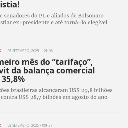
stia!
e senadores do PL e aliados de Bolsonaro
tiar ex-presidente e até torná-lo elegível
A hora é agora pra deixar claro para a extrema
 o povo não aceita mais um golpe
NO
05 SETEMBRO, 2025 - 12H06
eiro mês do “tarifaço”,
vit da balança comercial
 35,8%
ções brasileiras alcançaram US$ 29,8 bilhões
 contra US$ 28,7 bilhões em agosto do ano
NO
02 SETEMBRO, 2025 - 09H37