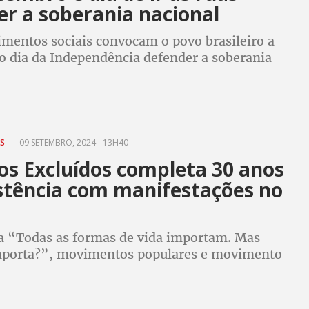
er a soberania nacional
mentos sociais convocam o povo brasileiro a
no dia da Independência defender a soberania
dizer não à extrema direita que defende o
 Trump contra os interesses do país
ES
09 SETEMBRO, 2024 - 13H40
os Excluídos completa 30 anos
istência com manifestações no
 “Todas as formas de vida importam. Mas
porta?”, movimentos populares e movimento
uparam as ruas em várias cidades do país