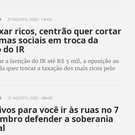
9
27 AGOSTO, 2025 - 14H32
ar ricos, centrão quer cortar
mas sociais em troca da
 do IR
r a isenção do IR até R$ 5 mil, a oposição ao
a quer trocar a taxação dos mais ricos pelo
vestimentos em áreas prioritárias e programas
lução é povo na rua dia 7/9
NO
21 AGOSTO, 2025 - 09H00
vos para você ir às ruas no 7
embro defender a soberania
al