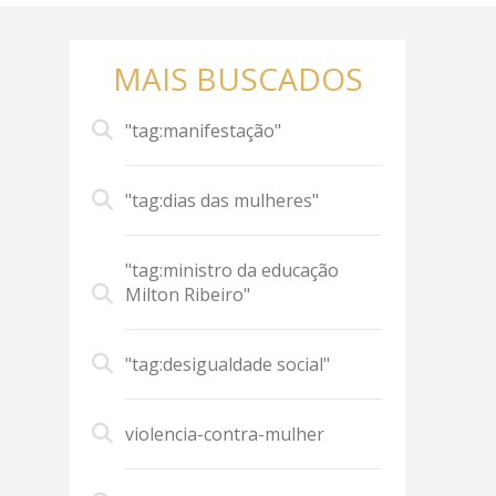
MAIS BUSCADOS
"tag:manifestação"
"tag:dias das mulheres"
"tag:ministro da educação
Milton Ribeiro"
"tag:desigualdade social"
violencia-contra-mulher