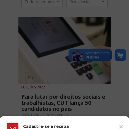
Todo o período
Relevância
ELEIÇÕES 2022
Para lutar por direitos sociais e
trabalhistas, CUT lança 50
candidatos no país
22 SETEMBRO, 2022 - 08H30
Cadastre-se e receba