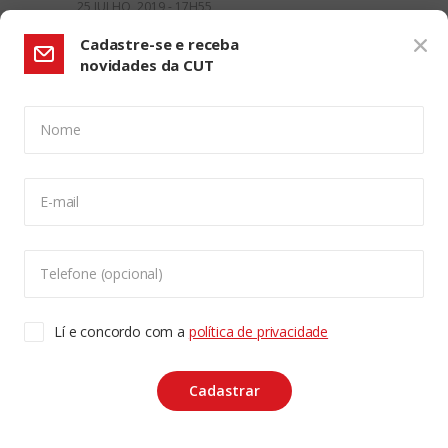
25 JULHO, 2019 - 17H55
Cadastre-se e receba
novidades da CUT
Nome
CONFIGURAÇÃO DE COOKIES:
E-mail
Usamos cookies para lhe oferecer uma experiência de
navegação melhor, analisar o tráfego do site e
personalizar o conteúdo. Para saber mais sobre cookies
Telefone (opcional)
acesse nossa
Política de Privacidade
. Para aceitar, clique
no botão "aceitar cookies".
Lí e concordo com a
política de privacidade
Copyleft CUT Central Única dos Trabalhadores 3.960 -
Entidades Filiadas | 7.933.029 - Trabalhadores(as)
Associados | 25.831.443 - Trabalhadores(as) na Base
ACEITAR COOKIES
Cadastrar