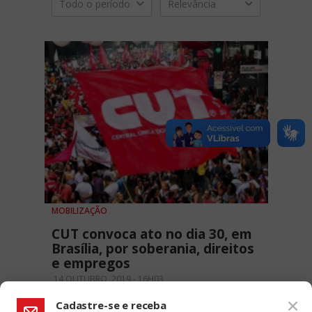
Todo o período
Relevância
MOBILIZAÇÃO
CUT convoca ato no dia 30, em
Brasília, por soberania, direitos
e empregos
14 OUTUBRO, 2019 - 16H03
Cadastre-se e receba