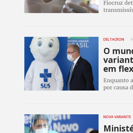
Fiocruz de
transmissív
recentemen
DELTACRON
1
O mund
variant
em flex
Enquanto a
por causa d
deltacron,
para endemi
NOVA VARIANTE
Ministé