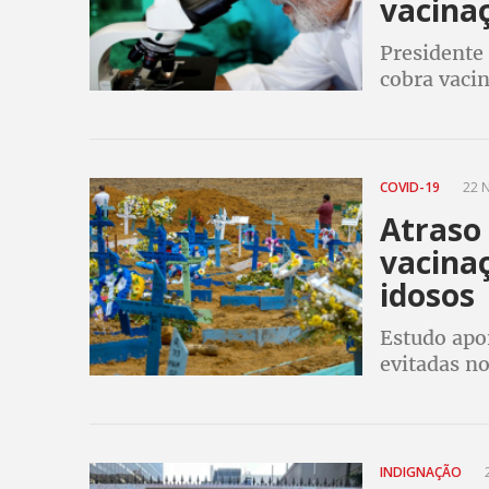
vacinaç
Presidente 
cobra vaci
dificulta a
COVID-19
22 N
Atraso
vacina
idosos
Estudo apo
evitadas n
atrasa vac
INDIGNAÇÃO
2