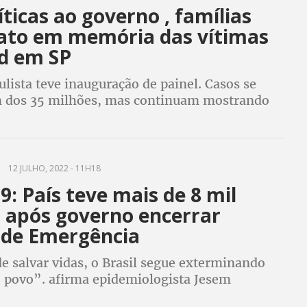
ticas ao governo , famílias
ato em memória das vítimas
id em SP
lista teve inauguração de painel. Casos se
 dos 35 milhões, mas continuam mostrando
de redução
12 JULHO, 2022 - 11H18
9: País teve mais de 8 mil
 após governo encerrar
 de Emergência
e salvar vidas, o Brasil segue exterminando
o povo”. afirma epidemiologista Jesem
a Fiocruz