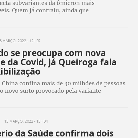
tecta subvariantes da ômicron mais
eis. Quem já contraiu, ainda que
te, pode pegar de novo
6 MARÇO, 2022 - 12H07
o se preocupa com nova
e da Covid, já Queiroga fala
ibilização
 China confina mais de 30 milhões de pessoas
o novo surto provocado pela variante
 Queiroga que mudar classificação de pandemia
a. Entenda o que isso significa
15 MARÇO, 2022 - 15H04
rio da Saúde confirma dois