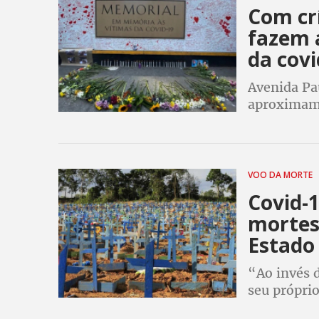
Com crí
fazem 
da cov
Avenida Pau
aproximam
tendência 
VOO DA MORTE
Covid-1
mortes
Estado
“Ao invés d
seu própri
Orellana, d