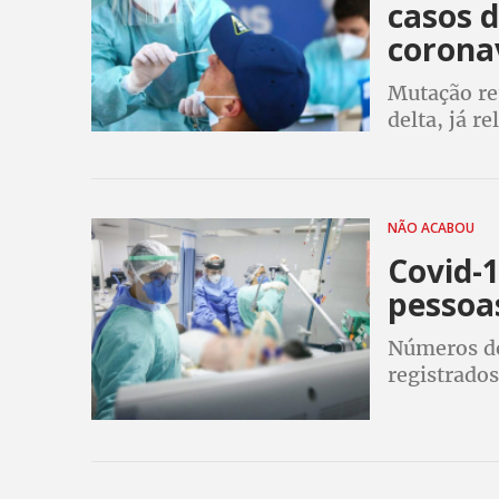
casos d
corona
Mutação reú
delta, já r
NÃO ACABOU
Covid-
pessoa
Números de
registrado
em patamar