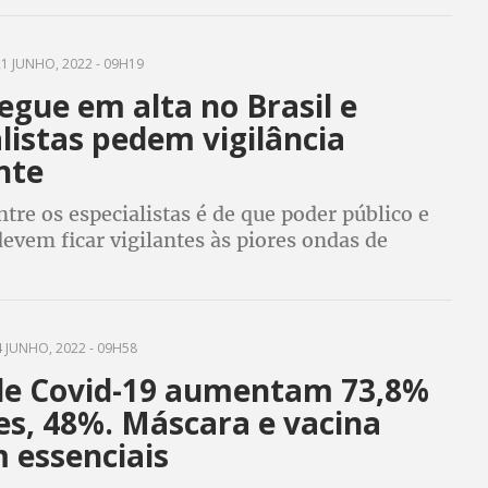
1 JUNHO, 2022 - 09H19
egue em alta no Brasil e
listas pedem vigilância
nte
ntre os especialistas é de que poder público e
evem ficar vigilantes às piores ondas de
 covid. País registrou mais 96 vítimas e 50 mil
4 horas
 JUNHO, 2022 - 09H58
de Covid-19 aumentam 73,8%
es, 48%. Máscara e vacina
 essenciais