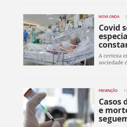
NOVA ONDA
2
Covid s
especia
consta
A certeza e
sociedade d
contágio da
casos em 2
PREVENÇÃO
14
Casos 
e mort
seguem