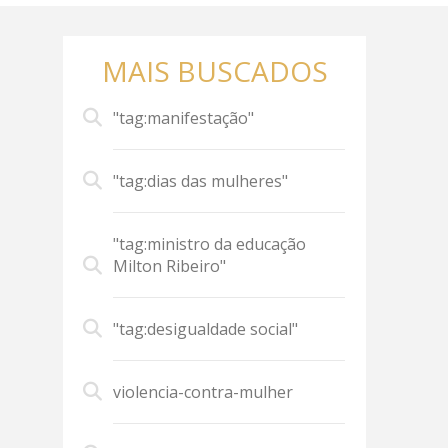
MAIS BUSCADOS
"tag:manifestação"
"tag:dias das mulheres"
"tag:ministro da educação
Milton Ribeiro"
"tag:desigualdade social"
violencia-contra-mulher