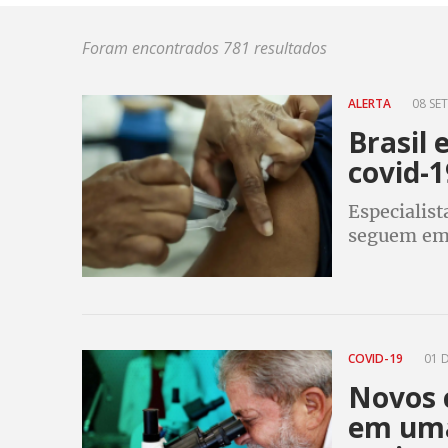
Foram encontrados 781 resultados
ALERTA
08 SET
Brasil
covid-1
Especialist
seguem em 
essenciais
enfrenta o
COVID-19
01 D
Novos 
em uma