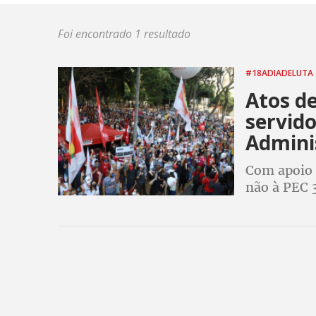
Foi encontrado 1 resultado
#18ADIADELUTA
Atos d
servido
Admini
Com apoio 
não à PEC 
desmonte n
educação, 