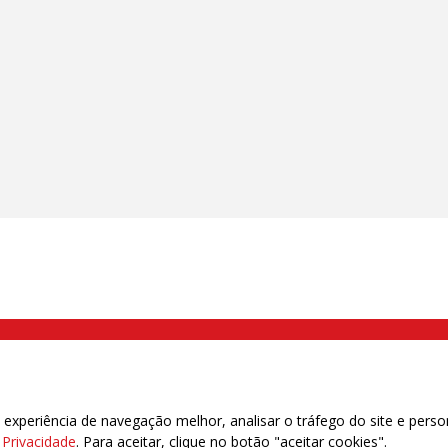
000 Brás, São Paulo/SP | Telefone (11) 2108 9200 - Fax (11) 2108 9310
xperiência de navegação melhor, analisar o tráfego do site e perso
e Privacidade
. Para aceitar, clique no botão "aceitar cookies".