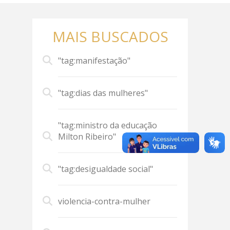
MAIS BUSCADOS
"tag:manifestação"
"tag:dias das mulheres"
"tag:ministro da educação
Milton Ribeiro"
"tag:desigualdade social"
violencia-contra-mulher