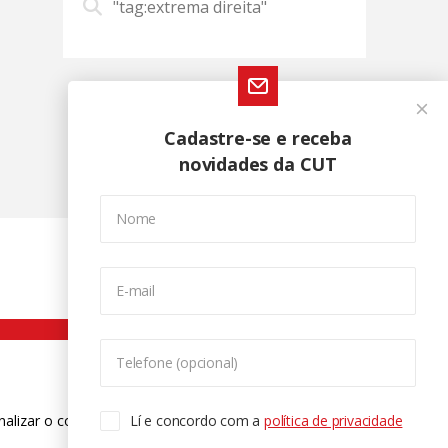
"tag:extrema direita"
Cadastre-se e receba
novidades da CUT
Nome
E-mail
Telefone (opcional)
nalizar o conteúdo. Para saber mais
Lí e concordo com a
política de privacidade