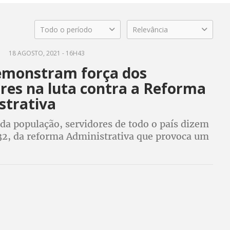
Todo o período
Relevância
18 AGOSTO, 2021 - 16H43
emonstram força dos
res na luta contra a Reforma
strativa
da população, servidores de todo o país dizem
32, da reforma Administrativa que provoca um
os serviços públicos e gratuitos, como saúde,
entre outros