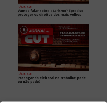
RÁDIO CUT
Vamos falar sobre etarismo? Èpreciso
proteger os direitos dos mais velhos
RÁDIO CUT
Propaganda eleitoral no trabalho: pode
ou não pode?