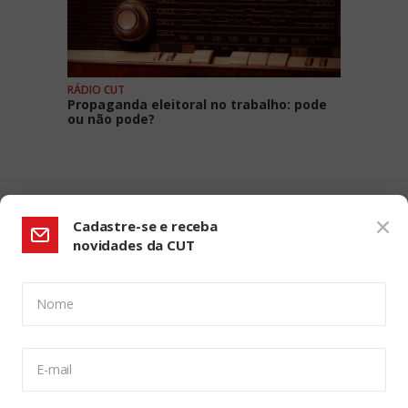
RÁDIO CUT
Propaganda eleitoral no trabalho: pode
ou não pode?
Cadastre-se e receba
novidades da CUT
Nome
CONFIGURAÇÃO DE COOKIES:
E-mail
Usamos cookies para lhe oferecer uma experiência de