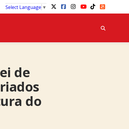
Select Language
▼
ei de
eriados
tura do