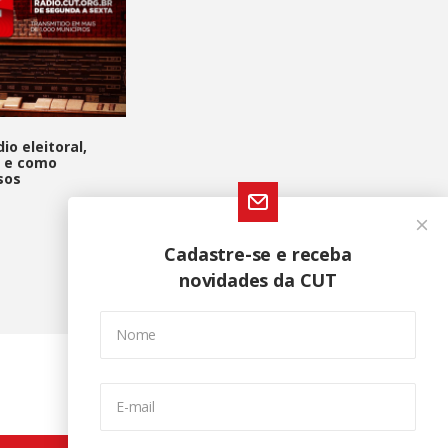
io eleitoral,
a e como
sos
Cadastre-se e receba
novidades da CUT
Nome
E-mail