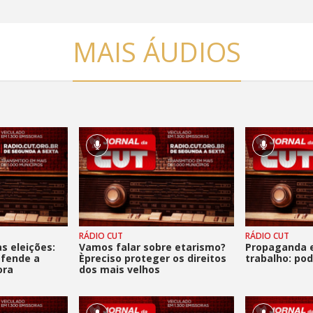
MAIS ÁUDIOS
RÁDIO CUT
RÁDIO CUT
s eleições:
Vamos falar sobre etarismo?
Propaganda e
fende a
Èpreciso proteger os direitos
trabalho: po
ora
dos mais velhos