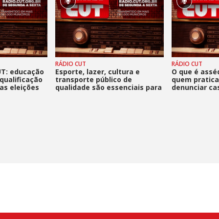
RÁDIO CUT
RÁDIO CUT
UT: educação
Esporte, lazer, cultura e
O que é asséd
qualificação
transporte público de
quem pratic
as eleições
qualidade são essenciais para
denunciar ca
cidades humanizadas