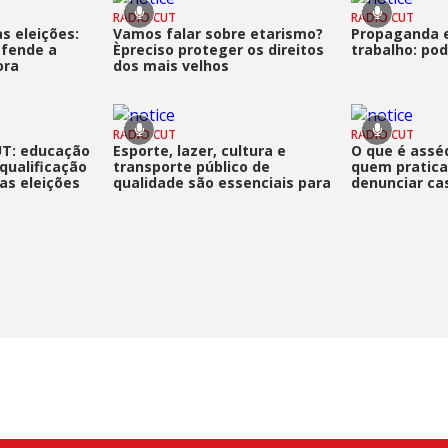
RÁDIO CUT
RÁDIO CUT
s eleições:
Vamos falar sobre etarismo?
Propaganda e
fende a
Èpreciso proteger os direitos
trabalho: po
ora
dos mais velhos
RÁDIO CUT
RÁDIO CUT
UT: educação
Esporte, lazer, cultura e
O que é asséd
qualificação
transporte público de
quem pratic
as eleições
qualidade são essenciais para
denunciar ca
cidades humanizadas