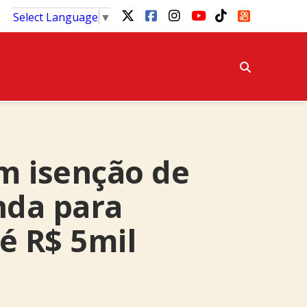
Select Language
▼
m isenção de
nda para
é R$ 5mil