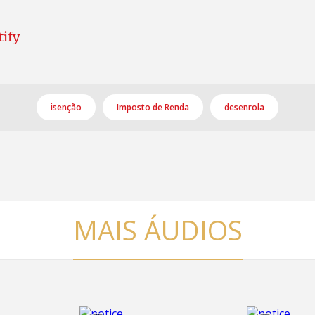
tify
isenção
Imposto de Renda
desenrola
MAIS ÁUDIOS