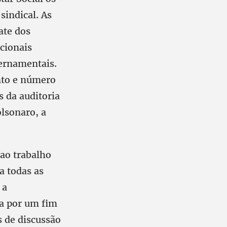
sindical. As
ate dos
icionais
vernamentais.
nto e número
 da auditoria
lsonaro, a
 ao trabalho
a todas as
 a
ra por um fim
s de discussão