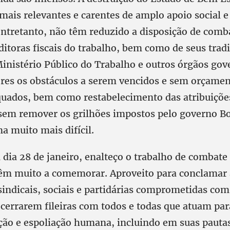
ais relevantes e carentes de amplo apoio social e 
 entretanto, não têm reduzido a disposição de comb
ditoras fiscais do trabalho, bem como de seus trad
Ministério Público do Trabalho e outros órgãos go
res os obstáculos a serem vencidos e sem orçame
equados, bem como restabelecimento das atribuições
, sem remover os grilhões impostos pelo governo Bo
na muito mais difícil.
a dia 28 de janeiro, enalteço o trabalho de combate
têm muito a comemorar. Aproveito para conclamar 
sindicais, sociais e partidárias comprometidas com
 cerrarem fileiras com todos e todas que atuam pa
ação e espoliação humana, incluindo em suas pauta