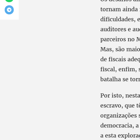
tornam ainda m
dificuldades,
auditores e au
parceiros no 
Mas, são maio
de fiscais ad
fiscal, enfim
batalha se tor
Por isto, nest
escravo, que 
organizações 
democracia, a
a esta explor