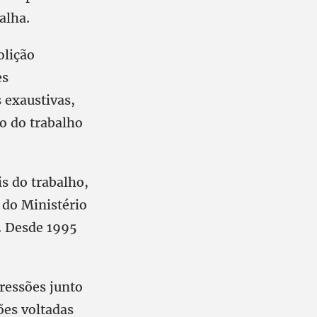
alha.
olição
es
 exaustivas,
ão do trabalho
is do trabalho,
 do Ministério
l. Desde 1995
ressões junto
ões voltadas