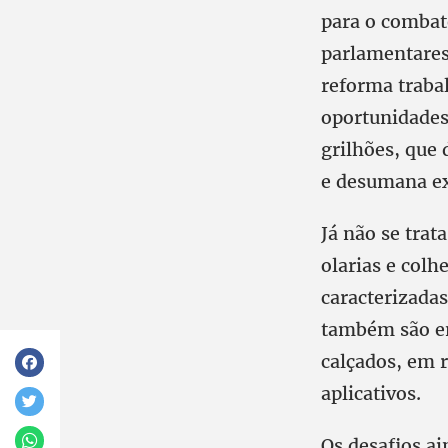
para o combat
parlamentares
reforma trabal
oportunidades
grilhões, que
e desumana ex
Já não se trat
olarias e colh
caracterizadas
também são en
calçados, em r
aplicativos.
Os desafios ai