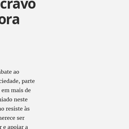
scravo
ora
mbate ao
ciedade, parte
m em mais de
miado neste
ho resiste às
merece ser
 e apoiar a