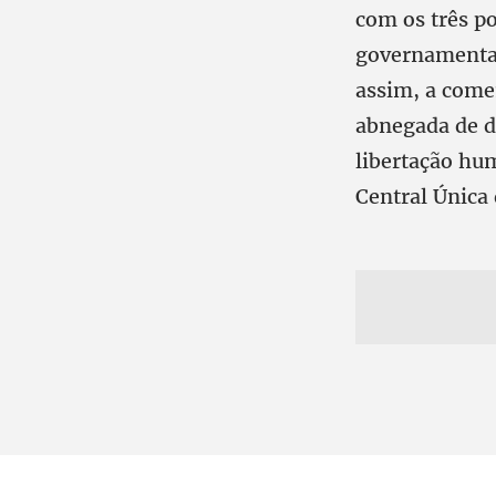
com os três po
governamentai
assim, a comem
abnegada de d
libertação hu
Central Única