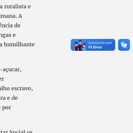
 ruralista e
umana. A
ência de
ngas e
ta humilhante
e-açucar,
er
alho escravo,
ra e de
o por
tar Social os