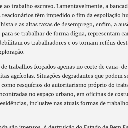
e ao trabalho escravo. Lamentavelmente, a bancada
 reacionários têm impedido o fim da espoliação h
hista e as altas taxas de desemprego, enfim, a aus
 para se trabalhar de forma digna, representam ca
 debilitam os trabalhadores e os tornam reféns des
ploração.
a de trabalhos forçados apenas no corte de cana-d
eitas agrícolas. Situações degradantes que podem s
 como resquícios do autoritarismo próprio do trab
contradas no espaço urbano, em oficinas de costu
esidências, inclusive nas atuais formas de trabalh
nda são imensos. A destruição do Estado de Bem Es