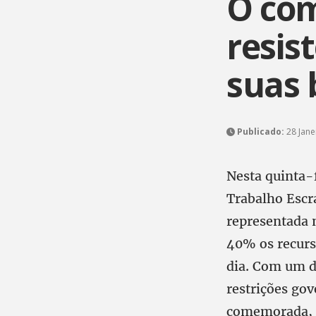
O com
resis
suas 
Publicado:
28 Jane
Nesta quinta-
Trabalho Escra
representada 
40% os recurs
dia. Com um déf
restrições gov
comemorada, m