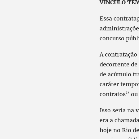
VÍNCULO TE
Essa contrata
administrações
concurso públ
A contratação
decorrente de 
de acúmulo tra
caráter tempo
contratos” ou
Isso seria na 
era a chamada
hoje no Rio d