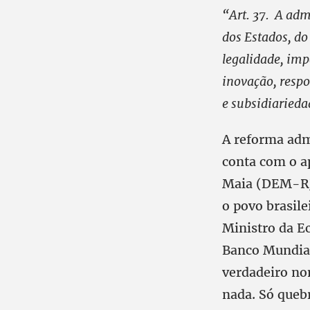
“Art. 37.
A admi
dos Estados, do
legalidade, imp
inovação, respo
e subsidiariedad
A reforma admi
conta com o a
Maia (DEM-RJ)
o povo brasile
Ministro da E
Banco Mundial
verdadeiro nom
nada. Só quebr