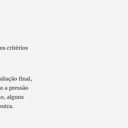
os critérios
liação final,
o a pressão
no, alguns
outra.