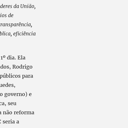
oderes da União,
ios de
transparência,
lica, eficiência
º dia. Ela
ados, Rodrigo
públicos para
Guedes,
o governo) e
ca, seu
la não reforma
 seria a