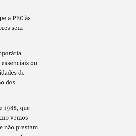
pela PEC às
dores sem
mporária
 essenciais ou
sidades de
ão dos
de 1988, que
 como vemos
ue não prestam