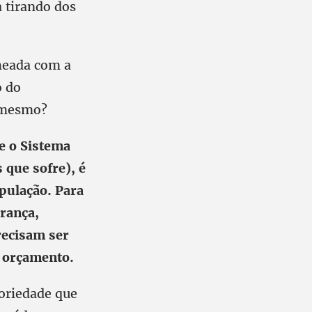
 tirando dos
heada com a
o do
á mesmo?
e o Sistema
 que sofre), é
pulação. Para
rança,
precisam ser
o orçamento.
toriedade que