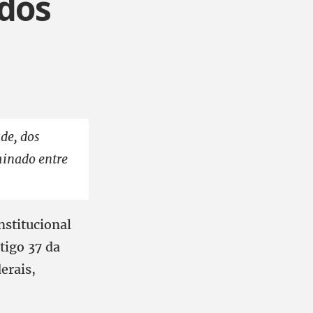
dos
de, dos
minado entre
stitucional
tigo 37 da
erais,