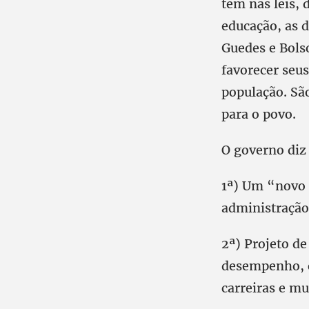
tem nas leis,
educação, as 
Guedes e Bols
favorecer seu
população. São
para o povo.
O governo diz 
1ª) Um “novo 
administração 
2ª) Projeto d
desempenho, co
carreiras e m