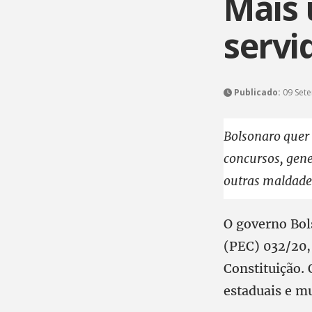
Mais 
servi
Publicado:
09 Sete
Bolsonaro quer 
concursos, gen
outras maldades
O governo Bol
(PEC) 032/20,
Constituição. 
estaduais e mu