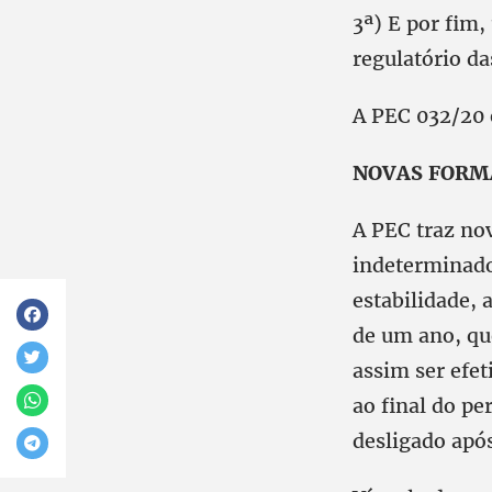
3ª) E por fim
regulatório da
A PEC 032/20 
NOVAS FORM
A PEC traz no
indeterminado
estabilidade, 
de um ano, qu
assim ser efet
ao final do pe
desligado apó