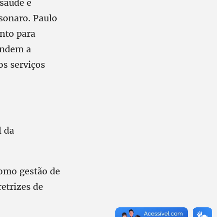
 saúde e
sonaro. Paulo
nto para
endem a
os serviços
l da
como gestão de
etrizes de