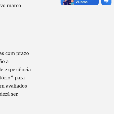
ovo marco
mas com prazo
ão a
de experiência
tório” para
em avaliados
derá ser