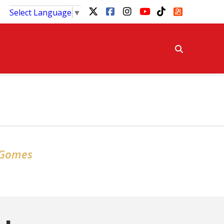
Select Language
▼
 Gomes