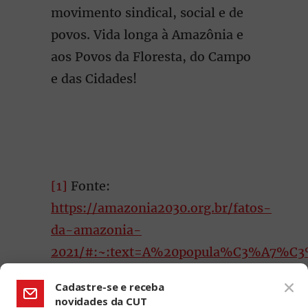
movimento sindical, social e de
povos. Vida longa à Amazônia e
aos Povos da Floresta, do Campo
e das Cidades!
[1]
Fonte:
https://amazonia2030.org.br/fatos-
da-amazonia-
2021/#:~:text=A%20popula%C3%A7%C
Cadastre-se e receba
novidades da CUT