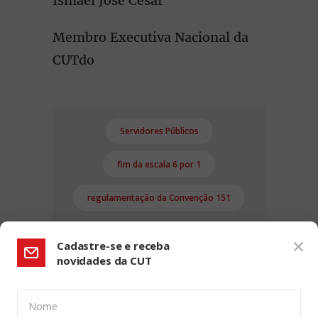
Ismael Jose Cesar
Membro Executiva Nacional da
CUTdo
Servidores Públicos
fim da escala 6 por 1
regulamentação da Convenção 151
Cadastre-se e receba
novidades da CUT
Nome