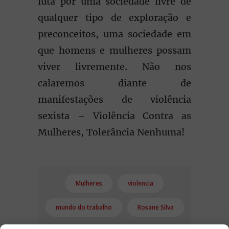
luta por uma sociedade livre de
qualquer tipo de exploração e
preconceitos, uma sociedade em
que homens e mulheres possam
viver livremente. Não nos
calaremos diante de
manifestações de violência
sexista – Violência Contra as
Mulheres, Tolerância Nenhuma!
Mulheres
violencia
mundo do trabalho
Rosane Silva