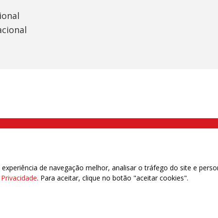
ional
acional
000 Brás, São Paulo/SP | Telefone (11) 2108 9200 - Fax (11) 2108 9310
xperiência de navegação melhor, analisar o tráfego do site e perso
e Privacidade
. Para aceitar, clique no botão "aceitar cookies".
das | 7.933.029 - Trabalhadores(as) Associados | 25.831.443 - Trabalhadores(as) na B