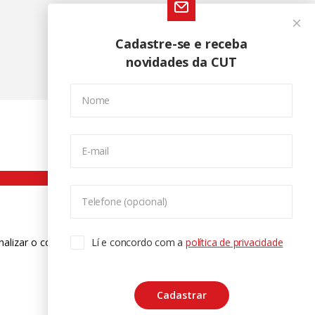
Cadastre-se e receba
novidades da CUT
Nome
E-mail
Telefone (opcional)
nalizar o conteúdo. Para saber mais
Lí e concordo com a
política de privacidade
ase
Cadastrar
CTRL+F2