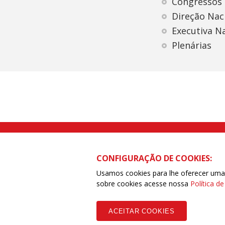
Congressos
Direção Nac
Executiva N
Plenárias
Rua Caetano Pinto nº 575 CEP 03041-
CONFIGURAÇÃO DE COOKIES:
Usamos cookies para lhe oferecer uma e
sobre cookies acesse nossa
Política d
Copyleft CUT Central Única dos Trabalhadores 3.960 - Entidades Filia
ACEITAR COOKIES