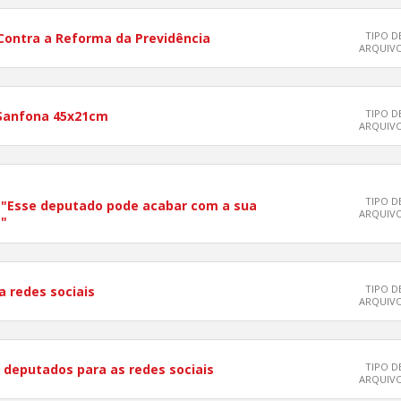
TIPO D
Contra a Reforma da Previdência
ARQUIV
TIPO D
 Sanfona 45x21cm
ARQUIV
TIPO D
"Esse deputado pode acabar com a sua
ARQUIV
"
TIPO D
a redes sociais
ARQUIV
TIPO D
 deputados para as redes sociais
ARQUIV