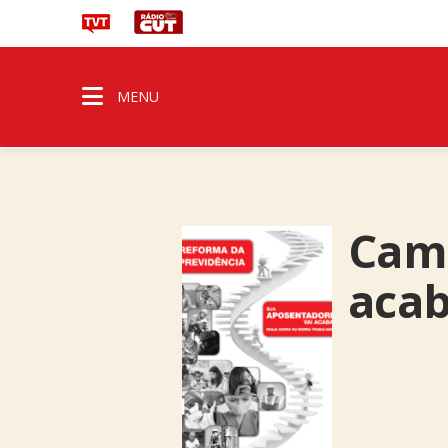
MENU
Camp
acab