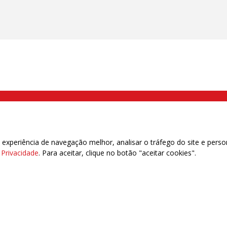
000 Brás, São Paulo/SP | Telefone (11) 2108 9200 - Fax (11) 2108 9310
xperiência de navegação melhor, analisar o tráfego do site e perso
e Privacidade
. Para aceitar, clique no botão "aceitar cookies".
das | 7.933.029 - Trabalhadores(as) Associados | 25.831.443 - Trabalhadores(as) na B