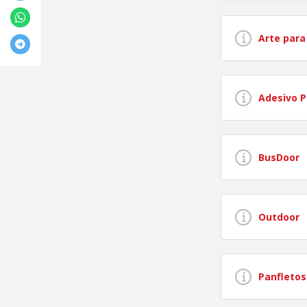
Arte par
Adesivo P
BusDoor
Outdoor
Panfleto