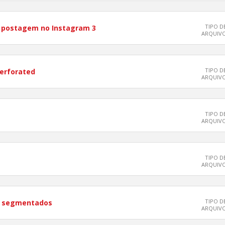
TIPO D
a postagem no Instagram 3
ARQUIV
TIPO D
erforated
ARQUIV
TIPO D
ARQUIV
TIPO D
ARQUIV
TIPO D
s segmentados
ARQUIV