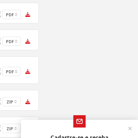
E
PDF
O
E
PDF
O
E
PDF
O
E
ZIP
O
E
ZIP
O
Cadastre-se e receba