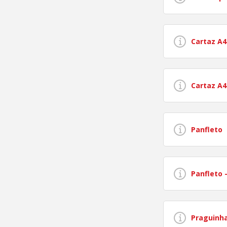
Cartaz A4
Cartaz A4
Panfleto
Panfleto 
Praguinh