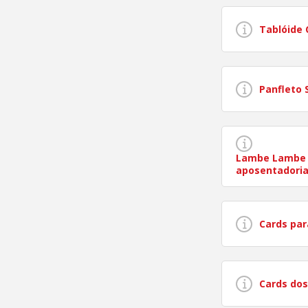
Tablóide 
Panfleto
Lambe Lambe 
aposentadoria
Cards par
Cards dos