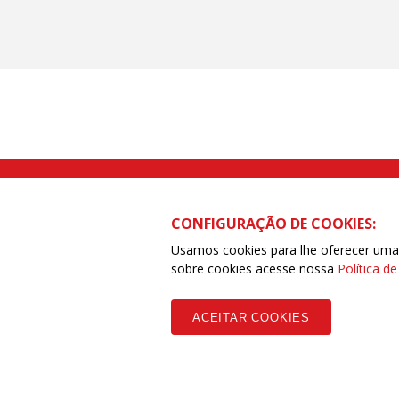
Rua Caetano Pinto nº 575 CEP 03041-
CONFIGURAÇÃO DE COOKIES:
Usamos cookies para lhe oferecer uma e
sobre cookies acesse nossa
Política d
Copyleft CUT Central Única dos Trabalhadores 3.960 - Entidades Filia
ACEITAR COOKIES