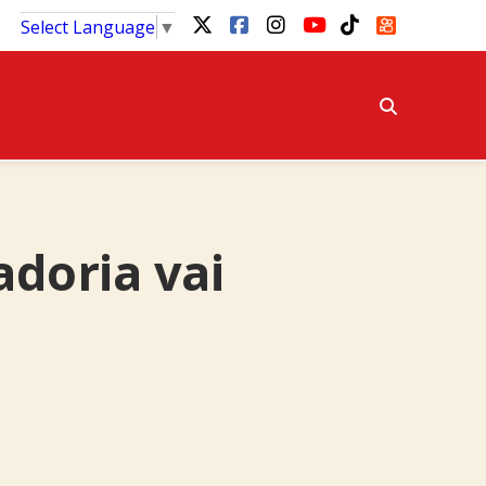
Select Language
▼
doria vai