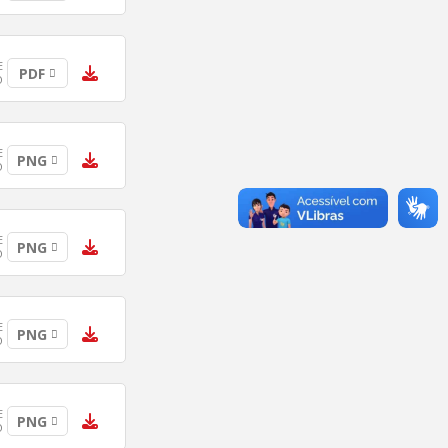
E
PDF
O
E
PNG
O
E
PNG
O
E
PNG
O
E
PNG
O