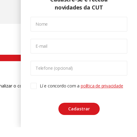
novidades da CUT
Nome
E-mail
Telefone (opcional)
nalizar o conteúdo. Para saber mais
Lí e concordo com a
política de privacidade
ase
Cadastrar
CTRL+F2