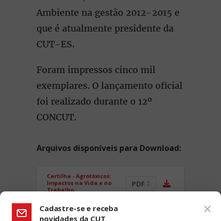
Ambiente na gestão 2012-2015 e
que é atualmente presidente da
CUT-ES.
Foram impressos cinco mil
exemplares. O lançamento oficial
foi realizado durante o 12º
CONCUT.
Arquivos disponíveis para Download:
Cartilha - Agrotóxicos:
Impactos na Vida e no
PDF
Trabalho
Cadastre-se e receba
novidades da CUT