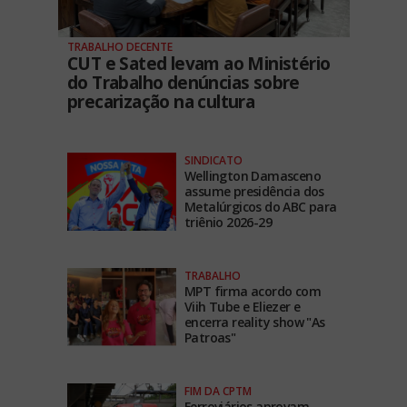
TRABALHO DECENTE
CUT e Sated levam ao Ministério
do Trabalho denúncias sobre
precarização na cultura
SINDICATO
Wellington Damasceno
assume presidência dos
Metalúrgicos do ABC para
triênio 2026-29
TRABALHO
MPT firma acordo com
Viih Tube e Eliezer e
encerra reality show "As
Patroas"
FIM DA CPTM
Ferroviários aprovam