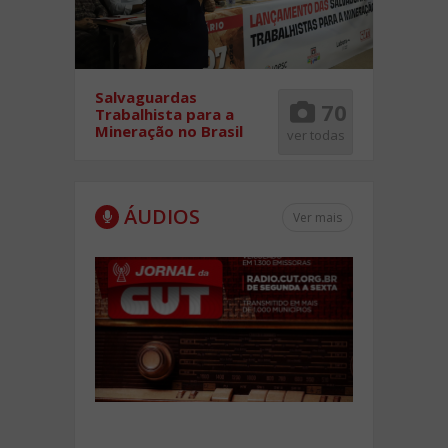
Salvaguardas
Riscos 
15
70
Trabalhista para a
Trabal
Mineração no Brasil
er todas
ver todas
ÁUDIOS
Ver mais