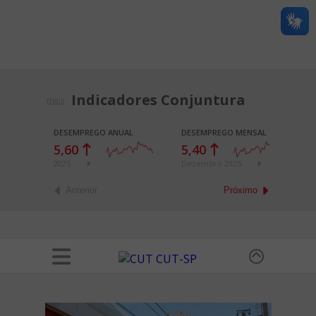
Indicadores Conjuntura
mais
DESEMPREGO ANUAL
DESEMPREGO MENSAL
E
5,60
5,40
4
2025
Dezembro 2025
2
Anterior
Próximo