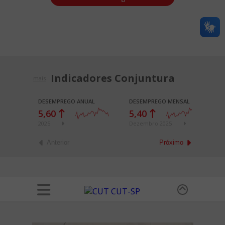
Indicadores Conjuntura
mais
DESEMPREGO ANUAL
DESEMPREGO MENSAL
E
5,60
5,40
4
2025
Dezembro 2025
2
Anterior
Próximo