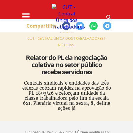
Compartilhe
HOME
CUT - CENTRAL ÚNICA DOS TRABALHADORES
NOTÍCIAS
Relator do PL da negociação
coletiva no setor público
recebe servidores
Centrais sindicais e entidades das três
esferas cobram rapidez na aprovação do
PL 1893/26 e reforçam unidade da
classe trabalhadora pelo fim da escala
6x1. Plenária virtual na sexta, 8, define
ações já
Publicado:
07 Maio, 2026 - 09h51 |
Última modificação: