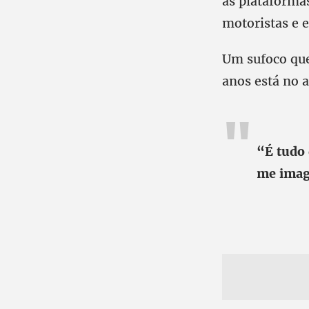
as plataforma
motoristas e 
Um sufoco que
anos está no a
“É tudo 
me imagi