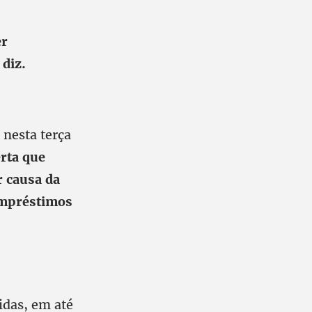
er
 diz.
 nesta terça
rta que
r causa da
 empréstimos
idas, em até