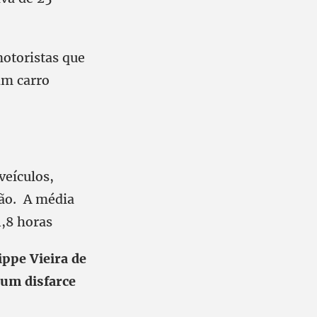
otoristas que
am carro
veículos,
ção. A média
4,8 horas
ippe Vieira de
 um disfarce