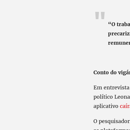
“O traba
precari
remuner
Conto do vigá
Em entrevista
político Leon
aplicativo
caír
O pesquisador