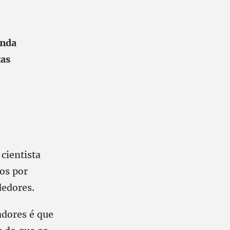
unda
xas
cientista
os por
dedores.
adores é que