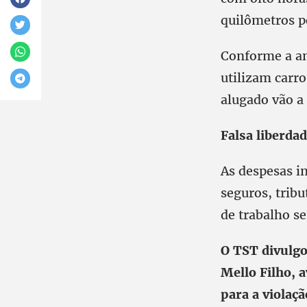
quilômetros p
Conforme a an
utilizam carr
alugado vão a
Falsa liberda
As despesas i
seguros, trib
de trabalho s
O TST divulgo
Mello Filho, 
para a violaç