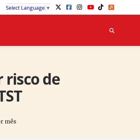
Select Language
▼
 risco de
TST
or mês