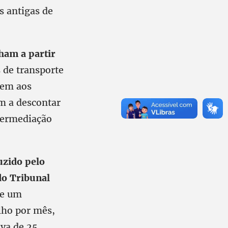
s antigas de
ham a partir
 de transporte
rem aos
am a descontar
termediação
uzido pelo
do Tribunal
de um
alho por mês,
iva de 25