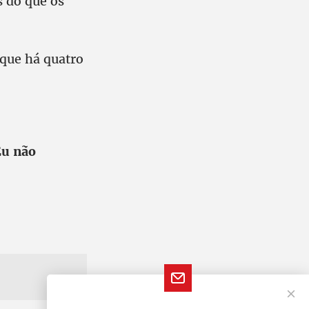
 do que os
que há quatro
Eu não