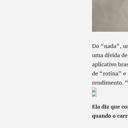
Do “nada”, u
uma dívida de
aplicativo br
de “rotina” e 
rendimento. “
Ela diz que c
quando o carr