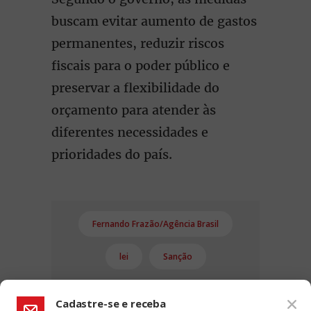
buscam evitar aumento de gastos
permanentes, reduzir riscos
fiscais para o poder público e
preservar a flexibilidade do
orçamento para atender às
diferentes necessidades e
prioridades do país.
Fernando Frazão/Agência Brasil
lei
Sanção
Cadastre-se e receba