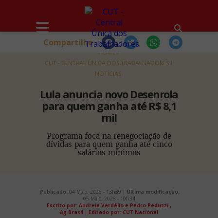
Compartilhe
HOME
CUT - CENTRAL ÚNICA DOS TRABALHADORES
NOTÍCIAS
Lula anuncia novo Desenrola
para quem ganha até R$ 8,1
mil
Programa foca na renegociação de
dívidas para quem ganha até cinco
salários mínimos
Publicado:
04 Maio, 2026 - 13h39 |
Última modificação:
05 Maio, 2026 - 10h34
Escrito por: Andreia Verdélio e Pedro Peduzzi ,
Ag.Brasil
|
Editado por: CUT Nacional