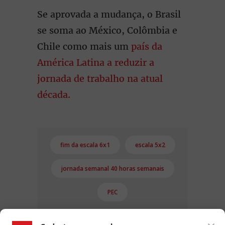
Se aprovada a mudança, o Brasil
se soma ao México, Colômbia e
Chile como mais um
país da
América Latina a reduzir a
jornada de trabalho na atual
década.
fim da escala 6x1
escala 5x2
jornada semanal 40 horas semanais
PEC