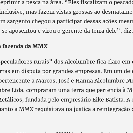
reprimir a pesca na área. “Eles fiscalizam o pesca
 inclusive, mas fazem vistas grossas ao desmatame
Um sargento chegou a participar dessas ações mes
, se aposentou e virou o gerente da terra dele”, diz.
na fazenda da MMX
speculadores rurais” dos Alcolumbre fica claro em 
rras em disputa por grandes empresas. Em um dele
pertencente a Marcos, José e Hanna Alcolumbre Mo
mbre Ltda. compraram uma terra que pertencia à 
etálicos, fundada pelo empresário Eike Batista. A 
uanto a MMX requisitava na justiça a reintegração 