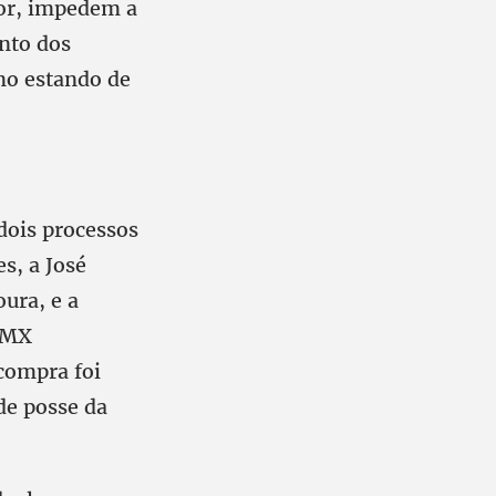
dor, impedem a
nto dos
mo estando de
dois processos
s, a José
ura, e a
MMX
compra foi
de posse da