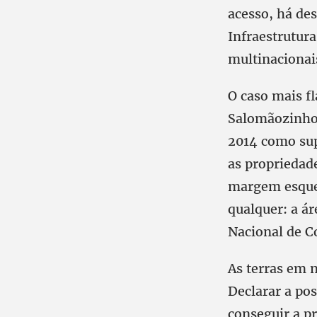
acesso, há de
Infraestrutura
multinacionais
O caso mais f
Salomãozinho.
2014 como sup
as propriedade
margem esquer
qualquer: a ár
Nacional de C
As terras em 
Declarar a po
conseguir a pr