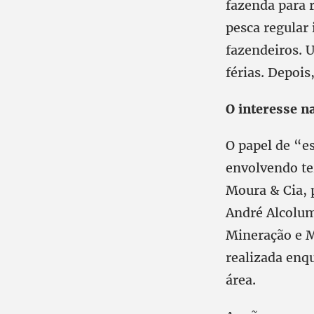
fazenda para 
pesca regular
fazendeiros. 
férias. Depois
O interesse 
O papel de “e
envolvendo te
Moura & Cia, 
André Alcolu
Mineração e M
realizada enq
área.