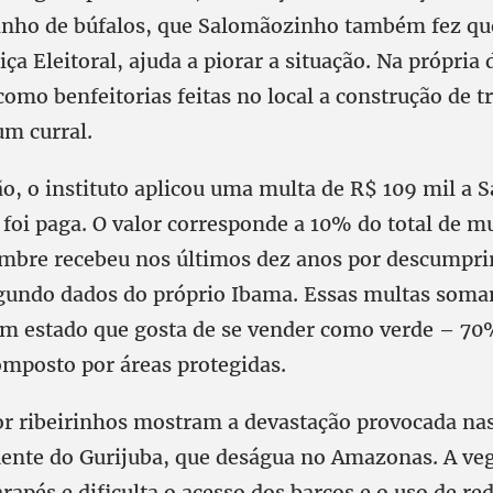
nho de búfalos, que Salomãozinho também fez qu
tiça Eleitoral, ajuda a piorar a situação. Na própria
 como benfeitorias feitas no local a construção de t
um curral.
ão, o instituto aplicou uma multa de R$ 109 mil a
foi paga. O valor corresponde a 10% do total de mu
umbre recebeu nos últimos dez anos por descumprir
gundo dados do próprio Ibama. Essas multas som
m estado que gosta de se vender como verde – 70%
mposto por áreas protegidas.
por ribeirinhos mostram a devastação provocada n
uente do Gurijuba, que deságua no Amazonas. A ve
arapés e dificulta o acesso dos barcos e o uso de re