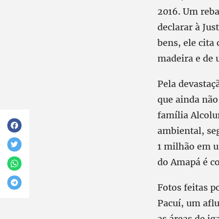
2016. Um reba
declarar à Jus
bens, ele cita
madeira e de 
Pela devastaç
que ainda não 
família Alcol
ambiental, se
1 milhão em u
do Amapá é co
Fotos feitas 
Pacuí, um afl
as áreas de ig