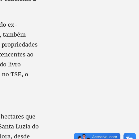
 do ex-
1, também
s propriedades
tencentes ao
do livro
o no TSE, o
 hectares que
Santa Luzia do
lora, desde