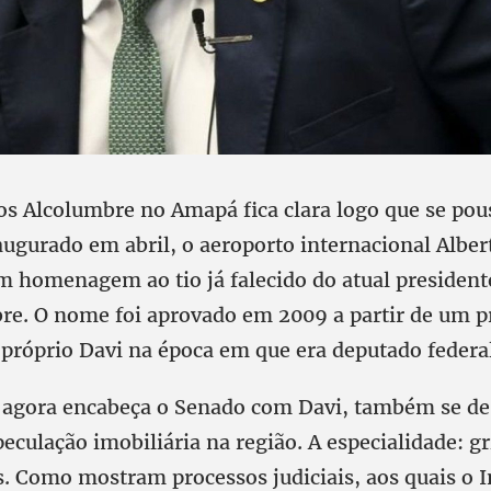
dos Alcolumbre no Amapá fica clara logo que se po
ugurado em abril, o aeroporto internacional Albe
em homenagem ao tio já falecido do atual president
re. O nome foi aprovado em 2009 a partir de um pr
 próprio Davi na época em que era deputado federal
e agora encabeça o Senado com Davi, também se de
eculação imobiliária na região. A especialidade: g
s. Como mostram processos judiciais, aos quais o I