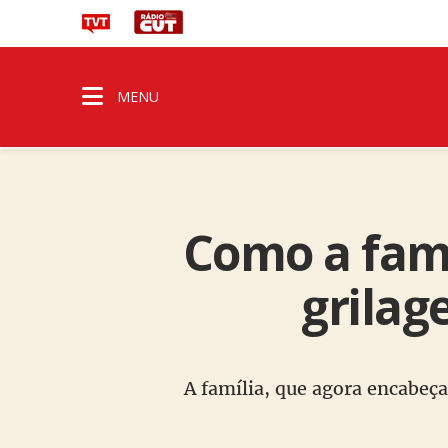
MENU
Como a fam
grila
A família, que agora encabeç