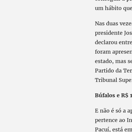
um hábito que,
Nas duas veze
presidente Jo
declarou entre
foram apresen
estado, mas s
Partido da Ter
Tribunal Super
Búfalos e R$ 
E não é só a a
pertence ao I
Pacuí, está e