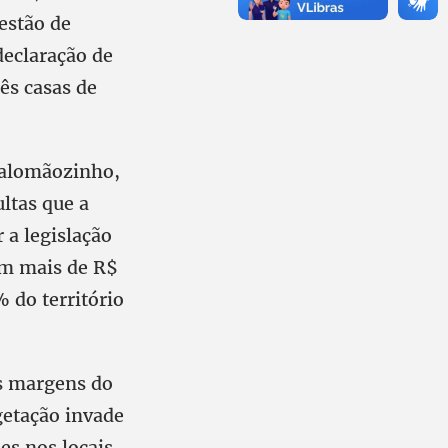
estão de
 declaração de
rês casas de
 Salomãozinho,
ltas que a
 a legislação
am mais de R$
 do território
as margens do
getação invade
des nos locais