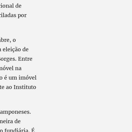
ional de
riladas por
bre, o
 eleição de
orges. Entre
imóvel na
ão é um imóvel
e ao Instituto
 camponeses.
neira de
o fundiária. É