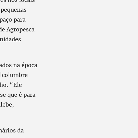
s pequenas
paço para
 de Agropesca
unidades
mados na época
Alcolumbre
ho. “Ele
sse que é para
alebe,
nários da