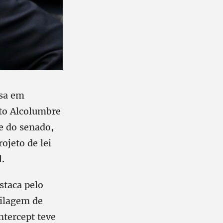
usa em
rto Alcolumbre
e do senado,
ojeto de lei
.
staca pelo
rilagem de
ntercept teve