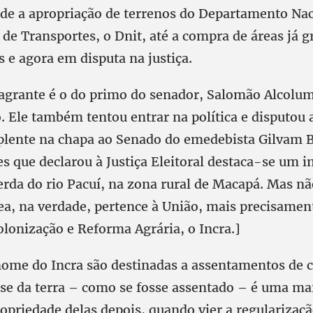
sde a apropriação de terrenos do Departamento Nac
 de Transportes, o Dnit, até a compra de áreas já g
 e agora em disputa na justiça.
lagrante é o do primo do senador, Salomão Alcolum
 Ele também tentou entrar na política e disputou a
lente na chapa ao Senado do emedebista Gilvam B
s que declarou à Justiça Eleitoral destaca-se um 
da do rio Pacuí, na zona rural de Macapá. Mas n
ea, na verdade, pertence à União, mais precisament
olonização e Reforma Agrária, o Incra.]
nome do Incra são destinadas a assentamentos de
sse da terra – como se fosse assentado – é uma ma
opriedade delas depois, quando vier a regularizaçã