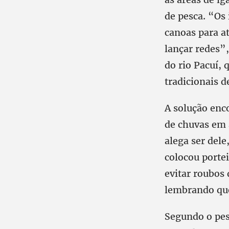
de pesca. “Os
canoas para a
lançar redes”
do rio Pacuí,
tradicionais 
A solução enc
de chuvas em 
alega ser del
colocou portei
evitar roubos 
lembrando que 
Segundo o pesc