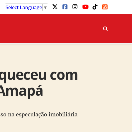
Select Language
▼
iqueceu com
 Amapá
so na especulação imobiliária