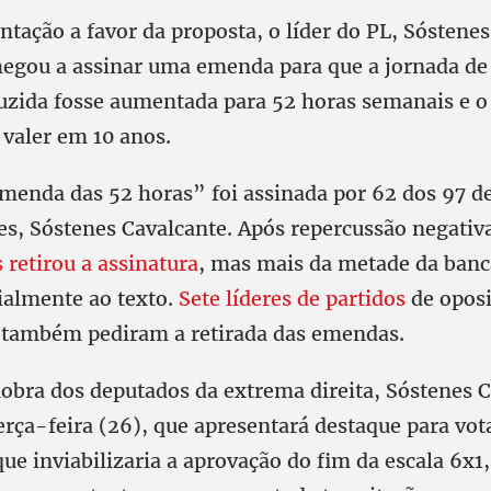
ntação a favor da proposta, o líder do PL, Sóstene
hegou a assinar uma emenda para que a jornada de
duzida fosse aumentada para 52 horas semanais e o 
 valer em 10 anos.
enda das 52 horas” foi assinada por 62 dos 97 d
es, Sóstenes Cavalcante. Após repercussão negativ
 retirou a assinatura
, mas mais da metade da ban
cialmente ao texto.
Sete líderes de partidos
de oposi
 também pediram a retirada das emendas.
bra dos deputados da extrema direita, Sóstenes C
erça-feira (26), que apresentará destaque para vot
que inviabilizaria a aprovação do fim da escala 6x1,