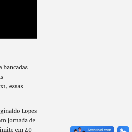
 a bancadas
ns
x1, essas
eginaldo Lopes
am jornada de
limite em 40