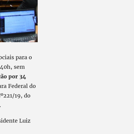
ciais para o
 40h, sem
ão por 34
ra Federal do
Nº221/19, do
.
sidente Luiz