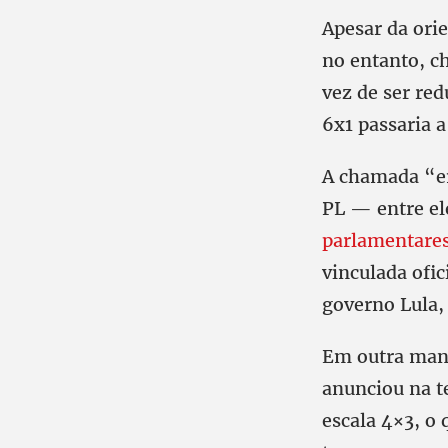
Apesar da orie
no entanto, c
vez de ser re
6x1 passaria a
A chamada “em
PL — entre el
parlamentares
vinculada ofi
governo Lula,
Em outra mano
anunciou na t
escala 4×3, o 