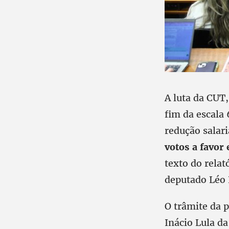
A luta da CUT,
fim da escala
redução salar
votos a favor 
texto do rela
deputado Léo 
O trâmite da p
Inácio Lula d