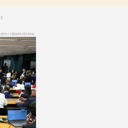
13
URES / CÂMARA FEDERAL