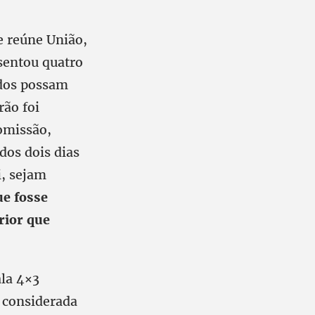
e reúne União,
sentou quatro
odos possam
rão foi
Comissão,
dos dois dias
i, sejam
ue fosse
rior que
ala 4×3
 considerada