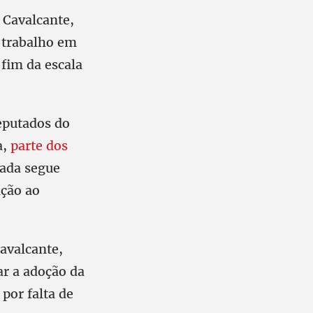
s Cavalcante,
 trabalho em
fim da escala
eputados do
a,
parte dos
cada segue
ção ao
avalcante,
ar a adoção da
 por falta de