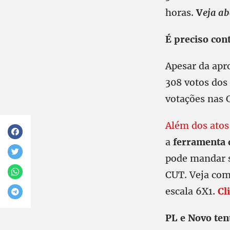
horas.
V
eja ab
É preciso con
Apesar da apr
308 votos dos
votações nas C
Além dos atos
a
ferramenta 
pode mandar s
CUT. Veja com
escala 6X1.
Cl
PL e Novo ten