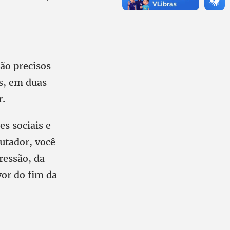
ão precisos
s, em duas
r.
es sociais e
putador, você
ressão, da
vor do fim da