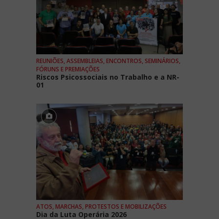
REUNIÕES, ASSEMBLEIAS, ENCONTROS, SEMINÁRIOS,
FÓRUNS E PREMIAÇÕES
Riscos Psicossociais no Trabalho e a NR-
01
ATOS, MARCHAS, PROTESTOS E MOBILIZAÇÕES
Dia da Luta Operária 2026