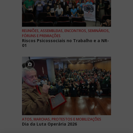
REUNIÕES, ASSEMBLEIAS, ENCONTROS, SEMINÁRIOS,
FÓRUNS E PREMIAÇÕES
Riscos Psicossociais no Trabalho e a NR-
01
ATOS, MARCHAS, PROTESTOS E MOBILIZAÇÕES
Dia da Luta Operária 2026