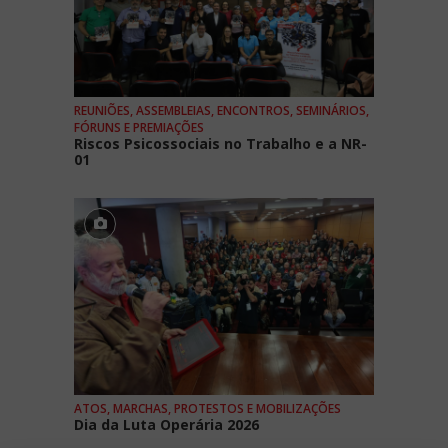
REUNIÕES, ASSEMBLEIAS, ENCONTROS, SEMINÁRIOS,
FÓRUNS E PREMIAÇÕES
Riscos Psicossociais no Trabalho e a NR-
01
ATOS, MARCHAS, PROTESTOS E MOBILIZAÇÕES
Dia da Luta Operária 2026