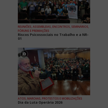
REUNIÕES, ASSEMBLEIAS, ENCONTROS, SEMINÁRIOS,
FÓRUNS E PREMIAÇÕES
Riscos Psicossociais no Trabalho e a NR-
01
ATOS, MARCHAS, PROTESTOS E MOBILIZAÇÕES
Dia da Luta Operária 2026