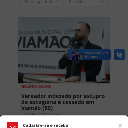
Todo o período
Relevância
VIOLÊNCIA SEXUAL
Vereador indiciado por estupro
de estagiária é cassado em
Viamão (RS)
17 MARÇO, 2023 - 17H04
Cadastre-se e receba