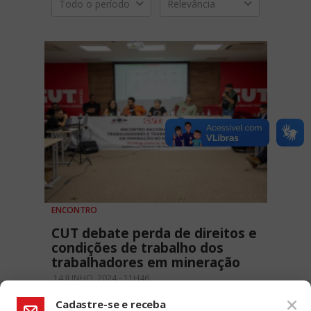
Todo o período
Relevância
ENCONTRO
CUT debate perda de direitos e
condições de trabalho dos
trabalhadores em mineração
14 JUNHO, 2024 - 11H46
Cadastre-se e receba