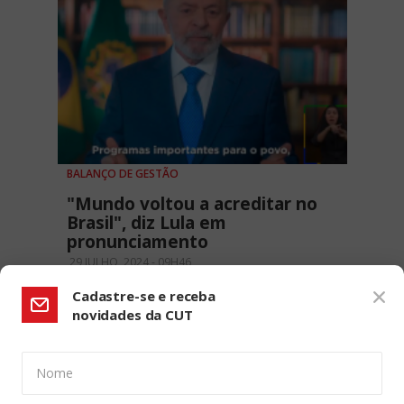
BALANÇO DE GESTÃO
"Mundo voltou a acreditar no
Brasil", diz Lula em
pronunciamento
29 JULHO, 2024 - 09H46
Cadastre-se e receba
novidades da CUT
Nome