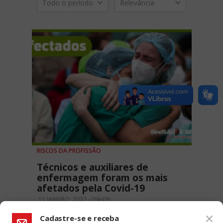
Todo o período
Relevância
RISCOS DA PROFISSÃO
Técnicos e auxiliares de
enfermagem foram os mais
afetados pela Covid-19
11 JANEIRO, 2022 - 09H09
Cadastre-se e receba