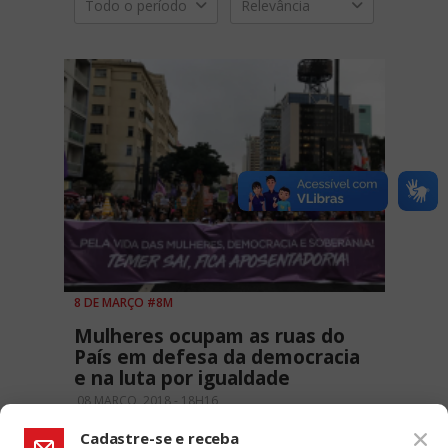
Todo o período
Relevância
8 DE MARÇO #8M
Mulheres ocupam as ruas do
País em defesa da democracia
e na luta por igualdade
08 MARÇO, 2018 - 18H16
Cadastre-se e receba