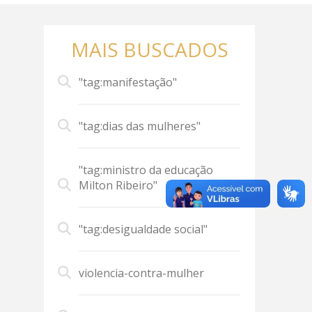
MAIS BUSCADOS
"tag:manifestação"
"tag:dias das mulheres"
"tag:ministro da educação
Milton Ribeiro"
"tag:desigualdade social"
violencia-contra-mulher