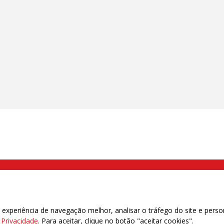
000 Brás, São Paulo/SP | Telefone (11) 2108 9200 - Fax (11) 2108 9310
xperiência de navegação melhor, analisar o tráfego do site e perso
e Privacidade
. Para aceitar, clique no botão "aceitar cookies".