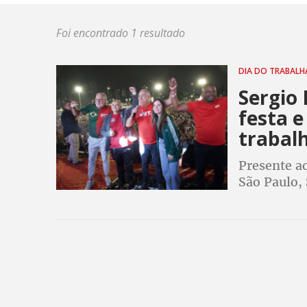
Foi encontrado 1 resultado
DIA DO TRABAL
Sergio 
festa e
trabal
Presente ao
São Paulo,
sem redução
imposto de