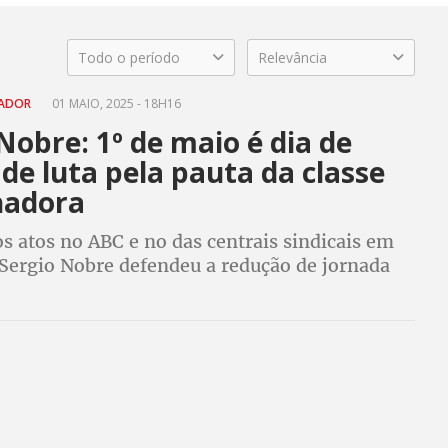
Todo o período
Relevância
HADOR
01 MAIO, 2025 - 18H16
Nobre: 1º de maio é dia de
 de luta pela pauta da classe
hadora
s atos no ABC e no das centrais sindicais em
 Sergio Nobre defendeu a redução de jornada
 salarial, o fim da escala 6 X 1 e a isenção do
 renda para quem ganha R$ 5 mil