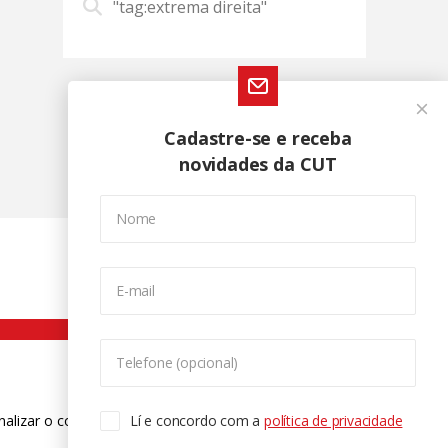
"tag:extrema direita"
Cadastre-se e receba
novidades da CUT
Nome
E-mail
Telefone (opcional)
nalizar o conteúdo. Para saber mais
Lí e concordo com a
política de privacidade